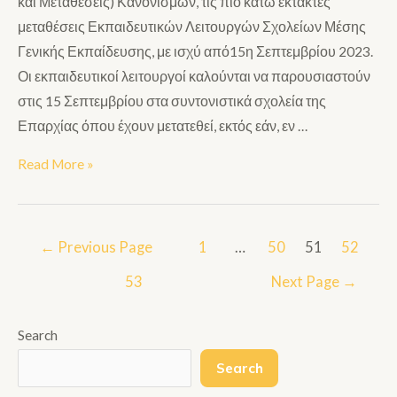
και Μεταθέσεις) Κανονισμών, τις πιο κάτω έκτακτες
μεταθέσεις Εκπαιδευτικών Λειτουργών Σχολείων Μέσης
Γενικής Εκπαίδευσης, με ισχύ από15η Σεπτεμβρίου 2023.
Οι εκπαιδευτικοί λειτουργοί καλούνται να παρουσιαστούν
στις 15 Σεπτεμβρίου στα συντονιστικά σχολεία της
Επαρχίας όπου έχουν μετατεθεί, εκτός εάν, εν …
Read More »
←
Previous Page
1
…
50
51
52
53
Next Page
→
Search
Search