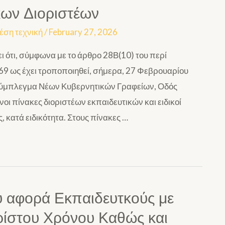
κων Διοριστέων
έση τεχνική
/
February 27, 2026
 ότι, σύμφωνα με το άρθρο 28Β(10) του περί
9 ως έχει τροποποιηθεί, σήμερα, 27 Φεβρουαρίου
(Σύμπλεγμα Νέων Κυβερνητικών Γραφείων, Οδός
 πίνακες διοριστέων εκπαιδευτικών και ειδικοί
 κατά ειδικότητα. Στους πίνακες …
υ αφορά Εκπαιδευτκούς με
ρίστου Χρόνου Καθώς και