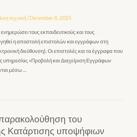
έση τεχνική
/
December 8, 2025
ενημερώσει τους εκπαιδευτικούς και τους
ργηθεί η αποστολή επιστολών και εγγράφων στη
κτρονική διεύθυνση). Οι επιστολές και τα έγγραφα που
ς υπηρεσίας «Προβολή και Διαχείριση Εγγράφων
νται μέσω …
 παρακολούθηση του
ς Κατάρτισης υποψήφιων