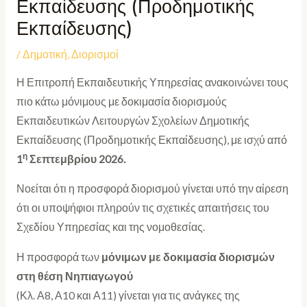
Εκπαίδευσης (Προδημοτικής
Εκπαίδευσης)
/
Δημοτική
,
Διορισμοί
Η Επιτροπή Εκπαιδευτικής Υπηρεσίας ανακοινώνει τους
πιο κάτω μόνιμους με δοκιμασία διορισμούς
Εκπαιδευτικών Λειτουργών Σχολείων Δημοτικής
Εκπαίδευσης (Προδημοτικής Εκπαίδευσης), με ισχύ από
η
1
Σεπτεμβρίου 2026.
Νοείται ότι η προσφορά διορισμού γίνεται υπό την αίρεση
ότι οι υποψήφιοι πληρούν τις σχετικές απαιτήσεις του
Σχεδίου Υπηρεσίας και της νομοθεσίας.
Η προσφορά των
μόνιμων με δοκιμασία διορισμών
στη θέση Νηπιαγωγού
(Κλ. Α8, Α10 και Α11) γίνεται για τις ανάγκες της