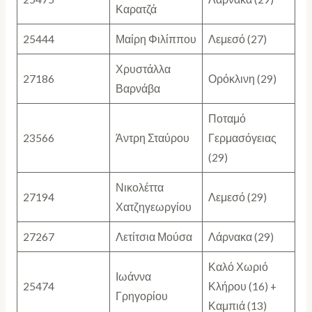
Καρατζά
25444
Μαίρη Φιλίππου
Λεμεσό (27)
Χρυστάλλα
27186
Ορόκλινη (29)
Βαρνάβα
Ποταμό
23566
Άντρη Σταύρου
Γερμασόγειας
(29)
Νικολέττα
27194
Λεμεσό (29)
Χατζηγεωργίου
27267
Λετίτσια Μούσα
Λάρνακα (29)
Καλό Χωριό
Ιωάννα
25474
Κλήρου (16) +
Γρηγορίου
Καμπιά (13)