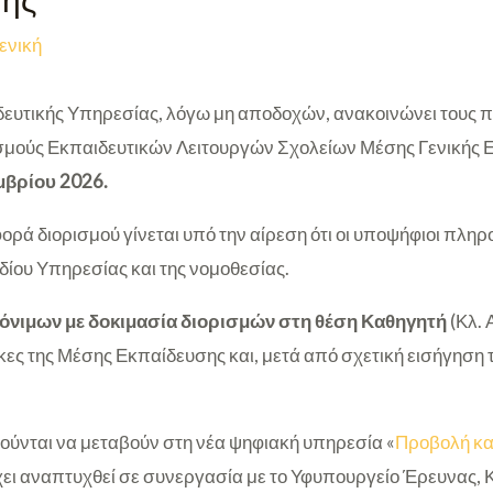
σης
ενική
ευτικής Υπηρεσίας, λόγω μη αποδοχών, ανακοινώνει τους π
ισμούς Εκπαιδευτικών Λειτουργών Σχολείων Μέσης Γενικής 
μβρίου 2026.
φορά διορισμού γίνεται υπό την αίρεση ότι οι υποψήφιοι πληρο
δίου Υπηρεσίας και της νομοθεσίας.
όνιμων με δοκιμασία διορισμών στη θέση Καθηγητή
(Κλ. 
άγκες της Μέσης Εκπαίδευσης και, μετά από σχετική εισήγηση
λούνται να μεταβούν στη νέα ψηφιακή υπηρεσία «
Προβολή και
έχει αναπτυχθεί σε συνεργασία με το Υφυπουργείο Έρευνας, Κ