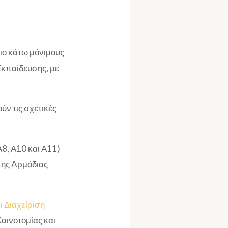
ιο κάτω μόνιμους
Εκπαίδευσης, με
ύν τις σχετικές
Α8, Α10 και Α11)
 της Aρμόδιας
 Διαχείριση
αινοτομίας και