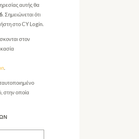
ηρεσίας αυτής θα
6
. Σημειώνεται ότι
ήστη στο CY Login.
ίσκονται στον
δικασία
on
.
 ταυτοποιημένο
, στην οποία
ΕΩΝ