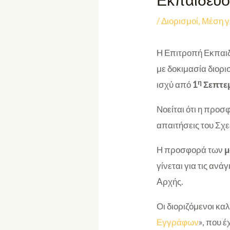
Εκπαίδευ
/
Διορισμοί
,
Μέση γ
Η Επιτροπή Εκπαιδ
με δοκιμασία διορ
η
ισχύ από
1
Σεπτε
Νοείται ότι η προσ
απαιτήσεις του Σχε
Η προσφορά των
μ
γίνεται για τις αν
Aρχής.
Οι διοριζόμενοι κα
Εγγράφων
», που 