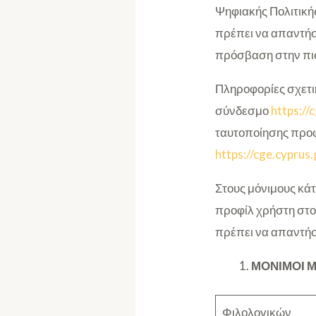
Ψηφιακής Πολιτική
πρέπει να απαντήσ
πρόσβαση στην πιο
Πληροφορίες σχετικ
σύνδεσμο
https://
ταυτοποίησης προφ
https://cge.cyprus
Στους μόνιμους κά
προφίλ χρήστη στο
πρέπει να απαντή
ΜΟΝΙΜΟΙ Μ
Φιλολογικών