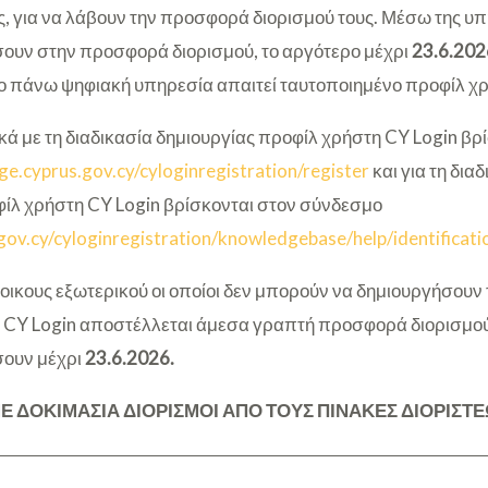
ς, για να λάβουν την προσφορά διορισμού τους. Μέσω της υπ
ουν στην προσφορά διορισμού, το αργότερο μέχρι
23.6.202
 πάνω ψηφιακή υπηρεσία απαιτεί ταυτοποιημένο προφίλ χρ
ά με τη διαδικασία δημιουργίας προφίλ χρήστη CY Login βρ
cge.cyprus.gov.cy/cyloginregistration/register
και για τη δια
ίλ χρήστη CY Login βρίσκονται στον σύνδεσμο
.gov.cy/cyloginregistration/knowledgebase/help/identificati
τοικους εξωτερικού οι οποίοι δεν μπορούν να δημιουργήσουν
 CY Login αποστέλλεται άμεσα γραπτή προσφορά διορισμού
σουν μέχρι
23.6.2026.
Ε ΔΟΚΙΜΑΣΙΑ ΔΙΟΡΙΣΜΟΙ ΑΠΟ ΤΟΥΣ ΠΙΝΑΚΕΣ ΔΙΟΡΙΣΤ