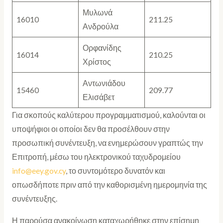
Μυλωνά
16010
211.25
Ανδρούλα
Ορφανίδης
16014
210.25
Χρίστος
Αντωνιάδου
15460
209.77
Ελισάβετ
Για σκοπούς καλύτερου προγραμματισμού, καλούνται οι
υποψήφιοι οι οποίοι δεν θα προσέλθουν στην
προσωπική συνέντευξη, να ενημερώσουν γραπτώς την
Επιτροπή, μέσω του ηλεκτρονικού ταχυδρομείου
info@eey.gov.cy
, το συντομότερο δυνατόν και
οπωσδήποτε πριν από την καθορισμένη ημερομηνία της
συνέντευξης.
Η παρούσα ανακοίνωση καταχωρήθηκε στην επίσημη