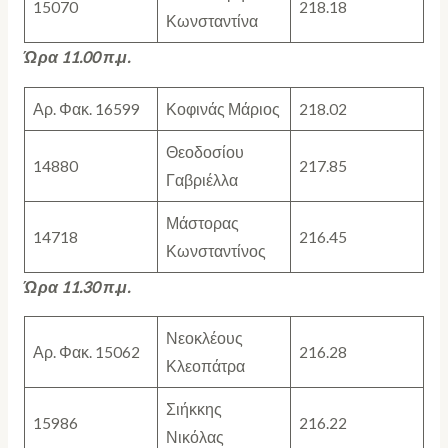
15070
218.18
Κωνσταντίνα
Ώρα 11.00 π.μ.
Αρ. Φακ. 16599
Κοφινάς Μάριος
218.02
Θεοδοσίου
14880
217.85
Γαβριέλλα
Μάστορας
14718
216.45
Κωνσταντίνος
Ώρα 11.30 π.μ.
Νεοκλέους
Αρ. Φακ. 15062
216.28
Κλεοπάτρα
Σιήκκης
15986
216.22
Νικόλας