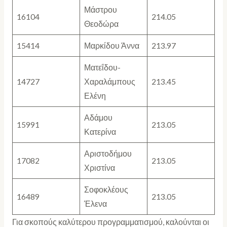
Μάστρου
16104
214.05
Θεοδώρα
15414
Μαρκίδου Άννα
213.97
Ματεΐδου-
14727
Χαραλάμπους
213.45
Ελένη
Αδάμου
15991
213.05
Κατερίνα
Αριστοδήμου
17082
213.05
Χριστίνα
Σοφοκλέους
16489
213.05
Έλενα
Για σκοπούς καλύτερου προγραμματισμού, καλούνται οι