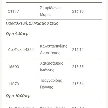
Σπυρίδωνος
11199
216.18
Μαρία
Παρασκευή, 27 Μαρτίου 2026
Ώρα 9.30 π.μ.
Κωνσταντινίδης
Αρ. Φακ. 14354
216.14
Αναστάσιος
Χατζησάββας
16600
215.55
Ιωάννης
Τσαγγαρίδης
14878
215.54
Γιάννης
Ώρα 10.00 π.μ.