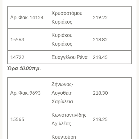
Χρυσοστόμου
Αρ. Φακ. 14124
219.22
Κυριάκος
Κυριάκου
15563
218.82
Κυριάκος
14722
Ευαγγέλου Ρένα
218.45
Ώρα 10.00 π.μ.
Ζήνωνος-
Αρ. Φακ. 9693
Λογοθέτη
218.30
Χαρίκλεια
Κωνσταντινίδης
15565
218.25
Αχιλλέας
Κουντούρη