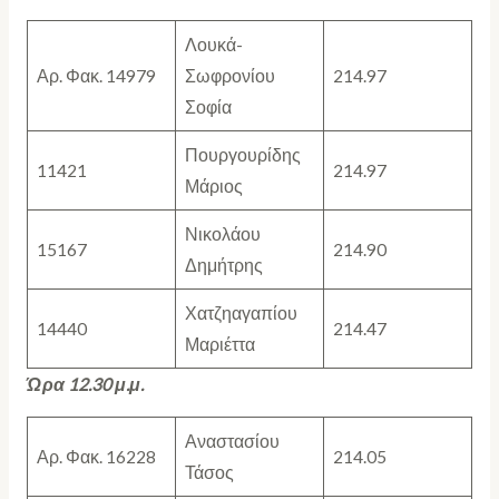
Λουκά-
Αρ. Φακ. 14979
Σωφρονίου
214.97
Σοφία
Πουργουρίδης
11421
214.97
Μάριος
Νικολάου
15167
214.90
Δημήτρης
Χατζηαγαπίου
14440
214.47
Μαριέττα
Ώρα 12.30 μ.μ.
Αναστασίου
Αρ. Φακ. 16228
214.05
Τάσος