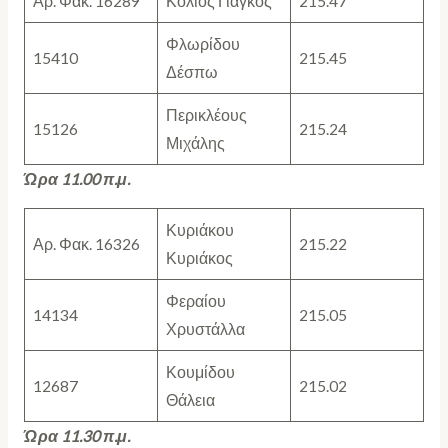
Αρ. Φακ. 16289
Κολιός Γιάγκος
215.47
Φλωρίδου
15410
215.45
Δέσπω
Περικλέους
15126
215.24
Μιχάλης
Ώρα 11.00 π.μ.
Κυριάκου
Αρ. Φακ. 16326
215.22
Κυριάκος
Φεραίου
14134
215.05
Χρυστάλλα
Κουμίδου
12687
215.02
Θάλεια
Ώρα 11.30 π.μ.