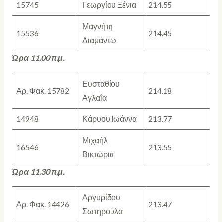
15745
Γεωργίου Ξένια
214.55
Μαγνήτη
15536
214.45
Διαμάντω
Ώρα 11.00 π.μ.
Ευσταθίου
Αρ. Φακ. 15782
214.18
Αγλαΐα
14948
Κάρυου Ιωάννα
213.77
Μιχαήλ
16546
213.55
Βικτώρια
Ώρα 11.30 π.μ.
Αργυρίδου
Αρ. Φακ. 14426
213.47
Σωτηρούλα