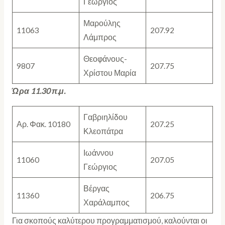
Γεώργιος
Μαρούλης
11063
207.92
Λάμπρος
Θεοφάνους-
9807
207.75
Χρίστου Μαρία
Ώρα 11.30 π.μ.
Γαβριηλίδου
Αρ. Φακ. 10180
207.25
Κλεοπάτρα
Ιωάννου
11060
207.05
Γεώργιος
Βέργας
11360
206.75
Χαράλαμπος
Για σκοπούς καλύτερου προγραμματισμού, καλούνται οι