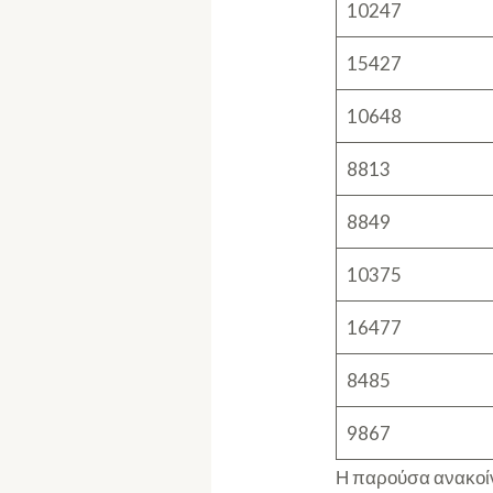
10247
15427
10648
8813
8849
10375
16477
8485
9867
Η παρούσα ανακοίν