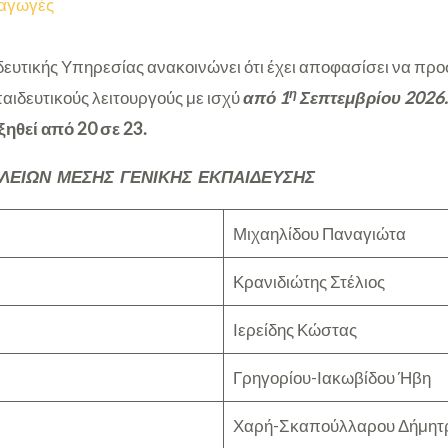
αγωγές
ευτικής Υπηρεσίας ανακοινώνει ότι έχει αποφασίσει να π
η
αιδευτικούς λειτουργούς με ισχύ
από 1
Σεπτεμβρίου 2026
ξηθεί από 20 σε 23.
ΛΕΙΩΝ ΜΕΣΗΣ ΓΕΝΙΚΗΣ ΕΚΠΑΙΔΕΥΣΗΣ
Μιχαηλίδου Παναγιώτα
Κρανιδιώτης Στέλιος
Ιερείδης Κώστας
Γρηγορίου-Ιακωβίδου Ήβη
Χαρή-Σκαπούλλαρου Δήμητ