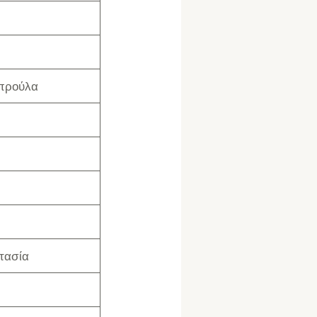
προύλα
τασία