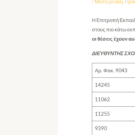
/
Μέση γενική
,
Προ
Η Επιτροπή Εκπαιδ
στους πιο κάτω εκπ
οι θέσεις έχουν αυ
ΔΙΕΥΘΥΝΤΗΣ ΣΧΟ
Αρ. Φακ. 9043
14245
11062
11255
9390