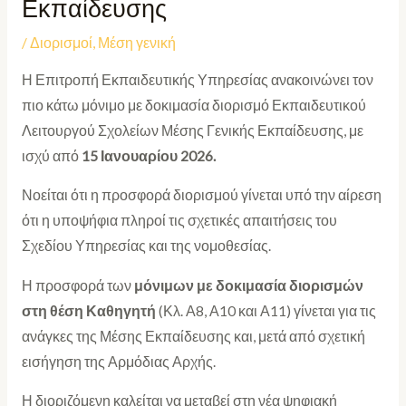
Εκπαίδευσης
/
Διορισμοί
,
Μέση γενική
Η Επιτροπή Εκπαιδευτικής Υπηρεσίας ανακοινώνει τον
πιο κάτω μόνιμο με δοκιμασία διορισμό Εκπαιδευτικού
Λειτουργού Σχολείων Μέσης Γενικής Εκπαίδευσης, με
ισχύ από
15 Ιανουαρίου 2026
.
Νοείται ότι η προσφορά διορισμού γίνεται υπό την αίρεση
ότι η υποψήφια πληροί τις σχετικές απαιτήσεις του
Σχεδίου Υπηρεσίας και της νομοθεσίας.
Η προσφορά των
μόνιμων με δοκιμασία διορισμών
στη θέση Καθηγητή
(Κλ. Α8, Α10 και Α11) γίνεται για τις
ανάγκες της Μέσης Εκπαίδευσης και, μετά από σχετική
εισήγηση της Αρμόδιας Αρχής.
Η διοριζόμενη καλείται να μεταβεί στη νέα ψηφιακή