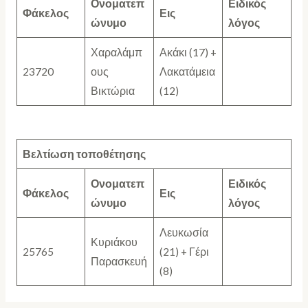
Ονοματεπ
Ειδικός
Φάκελος
Εις
ώνυμο
λόγος
Χαραλάμπ
Ακάκι (17) +
23720
ους
Λακατάμεια
Βικτώρια
(12)
Βελτίωση τοποθέτησης
Ονοματεπ
Ειδικός
Φάκελος
Εις
ώνυμο
λόγος
Λευκωσία
Κυριάκου
25765
(21) + Γέρι
Παρασκευή
(8)