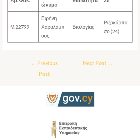
Αρ. Φακ.
Ειδικότητα
Σε
ώνυμο
Ειρήνη
Ριζοκάρπα
Μ.22799
Χαραλάμπ
Βιολογίας
σο (24)
ους
←
Previous
Next Post
→
Post