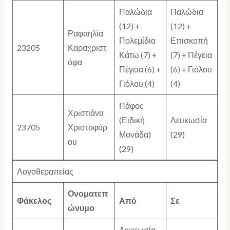
Παλώδια
Παλώδια
(12) +
(12) +
Ραφαηλία
Πολεμίδια
Επισκοπή
23205
Καραχριστ
Κάτω (7) +
(7) + Πέγεια
όφα
Πέγεια (6) +
(6) + Γιόλου
Γιόλου (4)
(4)
Πάφος
Χριστιάνα
(Ειδική
Λευκωσία
23705
Χριστοφόρ
Μονάδα)
(29)
ου
(29)
Λογοθεραπείας
Ονοματεπ
Φάκελος
Από
Σε
ώνυμο