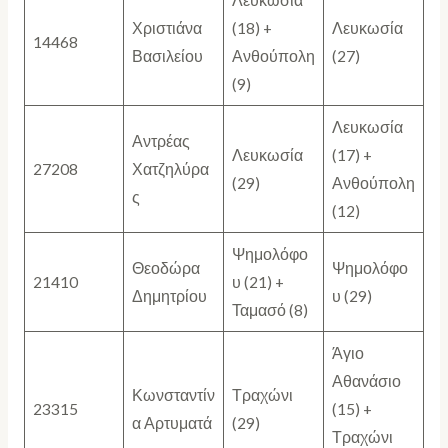
Λευκωσία
Χριστιάνα
(18) +
Λευκωσία
14468
Βασιλείου
Ανθούπολη
(27)
(9)
Λευκωσία
Αντρέας
Λευκωσία
(17) +
27208
Χατζηλύρα
(29)
Ανθούπολη
ς
(12)
Ψημολόφο
Θεοδώρα
Ψημολόφο
21410
υ (21) +
Δημητρίου
υ (29)
Ταμασό (8)
Άγιο
Αθανάσιο
Κωνσταντίν
Τραχώνι
23315
(15) +
α Αρτυματά
(29)
Τραχώνι