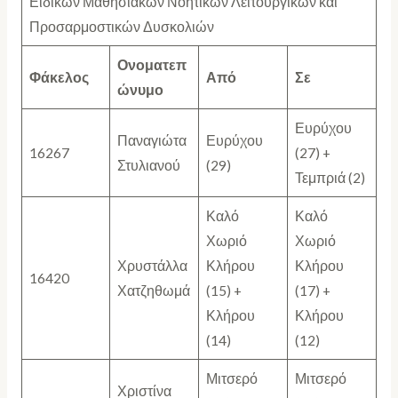
Ειδικών Μαθησιακών Νοητικών Λειτουργικών και
Προσαρμοστικών Δυσκολιών
Ονοματεπ
Φάκελος
Από
Σε
ώνυμο
Ευρύχου
Παναγιώτα
Ευρύχου
16267
(27) +
Στυλιανού
(29)
Τεμπριά (2)
Καλό
Καλό
Χωριό
Χωριό
Χρυστάλλα
Κλήρου
Κλήρου
16420
Χατζηθωμά
(15) +
(17) +
Κλήρου
Κλήρου
(14)
(12)
Μιτσερό
Μιτσερό
Χριστίνα