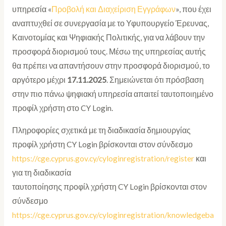
υπηρεσία «
Προβολή και Διαχείριση Εγγράφων
», που έχει
αναπτυχθεί σε συνεργασία με το Υφυπουργείο Έρευνας,
Καινοτομίας και Ψηφιακής Πολιτικής, για να λάβουν την
προσφορά διορισμού τους. Μέσω της υπηρεσίας αυτής
θα πρέπει να απαντήσουν στην προσφορά διορισμού, το
αργότερο μέχρι
17.11.2025
. Σημειώνεται ότι πρόσβαση
στην πιο πάνω ψηφιακή υπηρεσία απαιτεί ταυτοποιημένο
προφίλ χρήστη στο CY Login.
Πληροφορίες σχετικά με τη διαδικασία δημιουργίας
προφίλ χρήστη CY Login βρίσκονται στον σύνδεσμο
https://cge.cyprus.gov.cy/cyloginregistration/register
και
για τη διαδικασία
ταυτοποίησης προφίλ χρήστη CY Login βρίσκονται στον
σύνδεσμο
https://cge.cyprus.gov.cy/cyloginregistration/knowledgeba