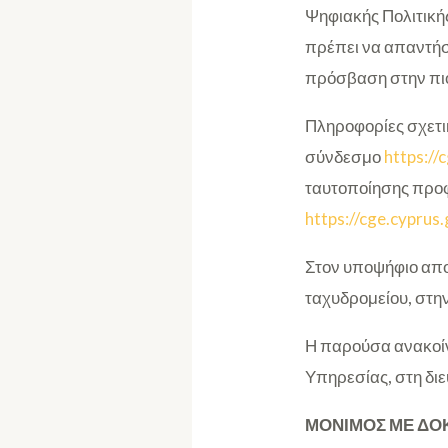
Ψηφιακής Πολιτικής
πρέπει να απαντήσ
πρόσβαση στην πιο
Πληροφορίες σχετικ
σύνδεσμο
https://
ταυτοποίησης προφ
https://cge.cyprus
Στον υποψήφιο απο
ταχυδρομείου, στη
Η παρούσα ανακοίν
Υπηρεσίας, στη δι
ΜΟΝΙΜΟΣ ΜΕ ΔΟΚ