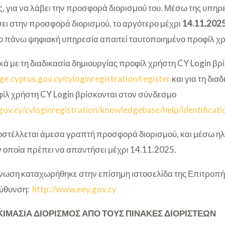
, για να λάβει την προσφορά διορισμού του. Μέσω της υπηρ
ει στην προσφορά διορισμού, το αργότερο μέχρι
14.11.202
 πάνω ψηφιακή υπηρεσία απαιτεί ταυτοποιημένο προφίλ χρ
ά με τη διαδικασία δημιουργίας προφίλ χρήστη CY Login βρ
cge.cyprus.gov.cy/cyloginregistration/register
και για τη δια
ίλ χρήστη CY Login βρίσκονται στον σύνδεσμο
.gov.cy/cyloginregistration/knowledgebase/help/identificati
στέλλεται άμεσα γραπτή προσφορά διορισμού, και μέσω η
ν οποία πρέπει να απαντήσει μέχρι 14.11.2025.
ωση καταχωρήθηκε στην επίσημη ιστοσελίδα της Επιτροπή
εύθυνση:
http://www.eey.gov.cy
ΙΜΑΣΙΑ ΔΙΟΡΙΣΜΟΣ ΑΠΟ ΤΟΥΣ ΠΙΝΑΚΕΣ ΔΙΟΡΙΣΤΕΩΝ