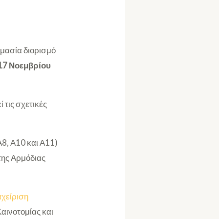
ιμασία διορισμό
17 Νοεμβρίου
 τις σχετικές
Α8, Α10 και Α11)
 της Αρμόδιας
αχείριση
αινοτομίας και