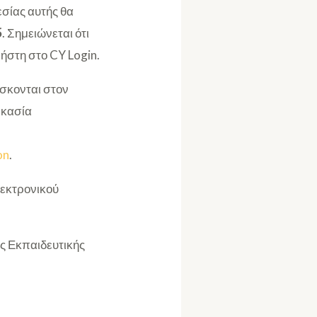
εσίας αυτής θα
5
. Σημειώνεται ότι
ήστη στο CY Login.
ίσκονται στον
δικασία
on
.
λεκτρονικού
ς Εκπαιδευτικής