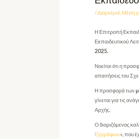
Εκπαίδευ
/
Διορισμοί
,
Μέση γ
Η Επιτροπή Εκπαιδ
Εκπαιδευτικού Λει
2025
.
Νοείται ότι η προσ
απαιτήσεις του Σχε
Η προσφορά των
μ
γίνεται για τις αν
Αρχής.
Ο διοριζόμενος καλ
Εγγράφων
», που 