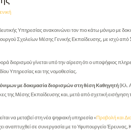
σης
ενική
ευτικής Υπηρεσίας ανακοινώνει τον πιο κάτω μόνιμο με δοκ
τουργού Σχολείων Μέσης Γενικής Εκπαίδευσης, με ισχύ από
φορά διορισμού γίνεται υπό την αίρεση ότι ο υποψήφιος πληρεί
δίου Υπηρεσίας και της νομοθεσίας.
όνιμων με δοκιμασία διορισμών στη θέση Καθηγητή
(Κλ. 
άγκες της Μέσης Εκπαίδευσης και, μετά από σχετική εισήγηση
είται να μεταβεί στη νέα ψηφιακή υπηρεσία «
Προβολή και Δι
έχει αναπτυχθεί σε συνεργασία με το Υφυπουργείο Έρευνας, Κ