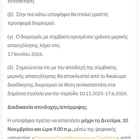
τοποθέτηση.
(β) Στην πιο κάτω υποψήφια θα σταλεί γραπτή
προσφορά διορισμού.
(γ) Ο διορισμός με σύμβαση ορισμένου χρόνου μερικής
απασχόλησης λήγει στις
17 Ιουνίου 2026.
(δ) Σημειώνεται ότι, με την αποδοχή της σύμβασης
μερικής απασχόλησης θα αποκλειστεί από το δικαίωμα
διεκδίκησης διορισμού σε θέση αντικαταστάτη στα
δημόσια σχολεία για την περίοδο 10.11.2025-17.6.2026.
Διαδικασία αποδοχής/απόρριψης
Η υποψήφια πρέπει να απαντήσει
μέχρι τη Δευτέρα, 10
Νοεμβρίου και ώρα 9.00 π.μ.,
μέσω της ψηφιακής
υπηρεσίας «
Διορισμοί Εκπαιδευτικών με Σύμβαση
», κατά