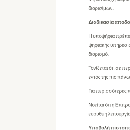
διορισίμων.
Διαδικασία αποδ
Η υποψήφια πρέπει
ψηφιακής υπηρεσία
διορισμό.
Τονίζεται ότι σε π
εντός της πιο πάνω
Για περισσότερες 
Νοείται ότι η Επιτ
εύρυθμη λειτουργί
Υποβολή πιστοπο