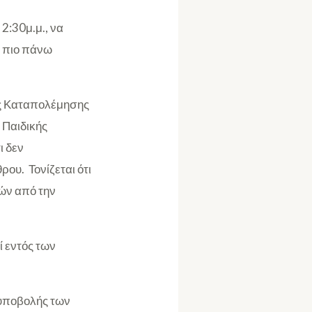
2:30μ.μ., να
ς πιο πάνω
της Καταπολέμησης
 Παιδικής
ι δεν
ου. Τονίζεται ότι
νών από την
ί εντός των
 υποβολής των