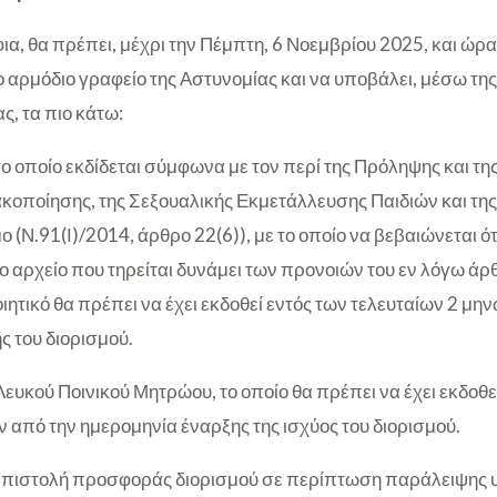
α, θα πρέπει, μέχρι την Πέμπτη, 6 Νοεμβρίου 2025, και ώρα 
ο αρμόδιο γραφείο της Αστυνομίας και να υποβάλει, μέσω τη
ς, τα πιο κάτω:
το οποίο εκδίδεται σύμφωνα με τον περί της Πρόληψης και 
ακοποίησης, της Σεξουαλικής Εκμετάλλευσης Παιδιών και της
(Ν.91(Ι)/2014, άρθρο 22(6)), με το οποίο να βεβαιώνεται ότ
 αρχείο που τηρείται δυνάμει των προνοιών του εν λόγω άρθρ
ιητικό θα πρέπει να έχει εκδοθεί εντός των τελευταίων 2 μη
ς του διορισμού.
ευκού Ποινικού Μητρώου, το οποίο θα πρέπει να έχει εκδοθε
 από την ημερομηνία έναρξης της ισχύος του διορισμού.
 επιστολή προσφοράς διορισμού σε περίπτωση παράλειψης