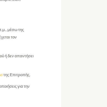
.μ., μέσω της
έχεται τον
ού ή δεν απαντήσει
δα
της Επιτροπής.
οποιήσεις για την