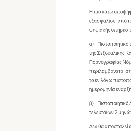
Η πιο κάτω υποψήφι
εξασφαλίσει από τ
ψηφιακής υπηρεσία
α) Πιστοποιητικό 
της Σεξουαλικής Κ
Πορνογραφίας Νόμο 
περιλαμβάνεται στο
το εν λόγω πιστοπο
ημερομηνία έναρξη
β) Πιστοποιητικό Λ
τελευταίων 2 μηνών
Δεν θα αποσταλεί