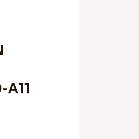
Ν
-Α11