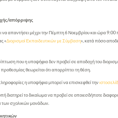
οχής/απόρριψης
 να απαντήσει μέχρι την Πέμπτη 6 Νοεμβρίου και ώρα 9:00 π
ς «
Διορισμοί Εκπαιδευτικών με Σύμβαση
», κατά πόσο αποδ
ερίπτωση που η υποψήφια δεν προβεί σε αποδοχή του διορισμ
 προθεσμίας θεωρείται ότι απορρίπτει τη θέση.
πληροφορίες η υποψήφια μπορεί να επισκεφθεί την
ιστοσελί
ροπή διατηρεί το δικαίωμα να προβεί σε οποιεσδήποτε διαφορ
α των σχολικών μονάδων.
ιητικών