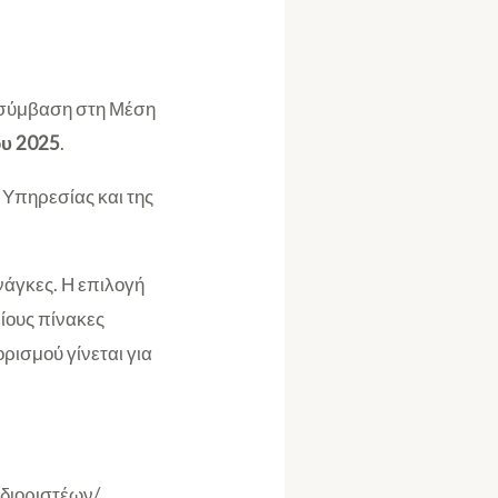
ε σύμβαση στη Μέση
ου 2025
.
υ Υπηρεσίας και της
ανάγκες. Η επιλογή
είους πίνακες
ρισμού γίνεται για
 διοριστέων/