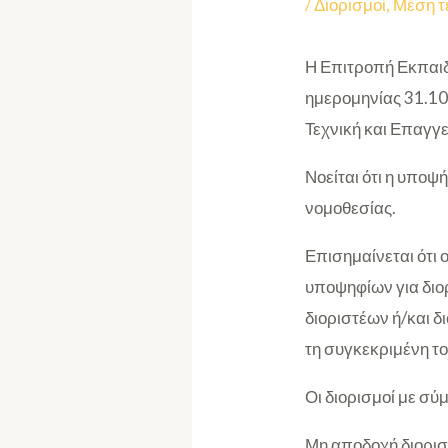
/
Διορισμοί
,
Μέση τ
Η Επιτροπή Εκπαιδ
ημερομηνίας 31.10
Τεχνική και Επαγγ
Νοείται ότι η υποψ
νομοθεσίας.
Επισημαίνεται ότι 
υποψηφίων για διορ
διοριστέων ή/και δ
τη συγκεκριμένη τ
Οι διορισμοί με σύ
Μη αποδοχή διορισ