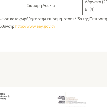
Λάρνακα (2
Σιαμαρή Λουκία
Β΄ (4)
ωση καταχωρήθηκε στην επίσημη ιστοσελίδα της Επιτροπή
εύθυνση:
http://www.eey.gov.cy