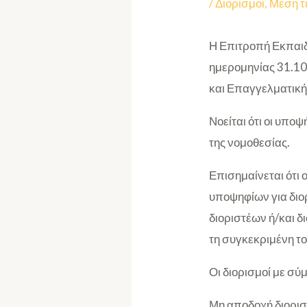
/
Διορισμοί
,
Μέση τ
Η Επιτροπή Εκπαιδ
ημερομηνίας 31.10
και Επαγγελματική
Νοείται ότι οι υπο
της νομοθεσίας.
Επισημαίνεται ότι 
υποψηφίων για διορ
διοριστέων ή/και δ
τη συγκεκριμένη τ
Οι διορισμοί με σύ
Μη αποδοχή διορισ