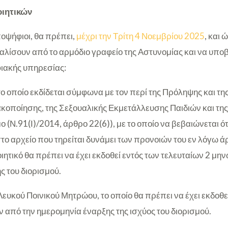
ιητικών
ποψήφιοι, θα πρέπει,
μέχρι την Τρίτη 4 Νοεμβρίου 2025
, και 
φαλίσουν από το αρμόδιο γραφείο της Αστυνομίας και να υπο
ιακής υπηρεσίας:
το οποίο εκδίδεται σύμφωνα με τον περί της Πρόληψης και 
ακοποίησης, της Σεξουαλικής Εκμετάλλευσης Παιδιών και της
(Ν.91(Ι)/2014, άρθρο 22(6)), με το οποίο να βεβαιώνεται ότ
ο αρχείο που τηρείται δυνάμει των προνοιών του εν λόγω άρ
ιητικό θα πρέπει να έχει εκδοθεί εντός των τελευταίων 2 μη
ς του διορισμού.
ευκού Ποινικού Μητρώου, το οποίο θα πρέπει να έχει εκδοθε
 από την ημερομηνία έναρξης της ισχύος του διορισμού.