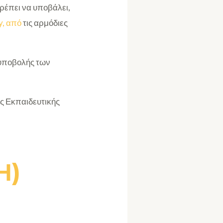
πρέπει να υποβάλει,
y, από
τις αρμόδιες
 υποβολής των
ς Εκπαιδευτικής
Η)