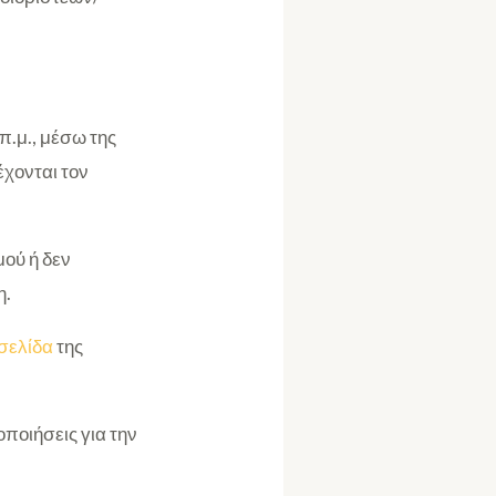
π.μ., μέσω της
έχονται τον
μού ή δεν
η.
σελίδα
της
οποιήσεις για την