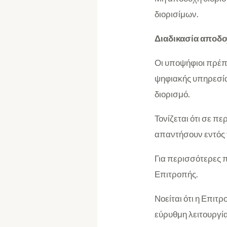
διορισίμων.
Διαδικασία αποδ
Οι υποψήφιοι πρέπε
ψηφιακής υπηρεσία
διορισμό.
Τονίζεται ότι σε π
απαντήσουν εντός 
Για περισσότερες 
Επιτροπής.
Νοείται ότι η Επιτ
εύρυθμη λειτουργί