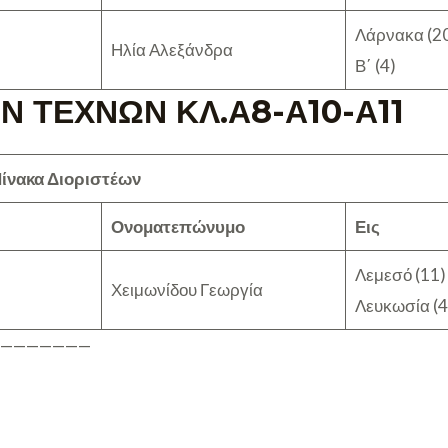
Λάρνακα (2
Ηλία Αλεξάνδρα
Β΄ (4)
Ν ΤΕΧΝΩΝ ΚΛ.Α8-Α10-Α11
ίνακα Διοριστέων
Ονοματεπώνυμο
Εις
Λεμεσό (11) 
Χειμωνίδου Γεωργία
Λευκωσία (4
————————