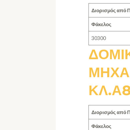
Διορισμός από Π
Φάκελος
30300
ΔΟΜΙ
ΜΗΧΑ
ΚΛ.Α8
Διορισμός από Π
Φάκελος