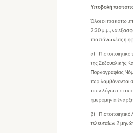
Υποβολή πιστοπο
Όλοι οι πιο κάτω υ
2:30 μ.μ., να εξασ
πιο πάνω νέας ψηφ
α) Πιστοποιητικό 
της Σεξουαλικής Κ
Πορνογραφίας Νόμο 
περιλαμβάνονται στ
το εν λόγω πιστοπο
ημερομηνία έναρξη
β) Πιστοποιητικό Λ
τελευταίων 2 μηνών