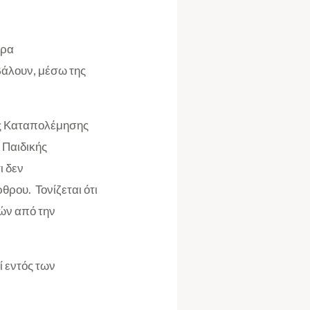
ώρα
βάλουν, μέσω της
της Καταπολέμησης
 Παιδικής
ι δεν
θρου. Τονίζεται ότι
νών από την
ί εντός των