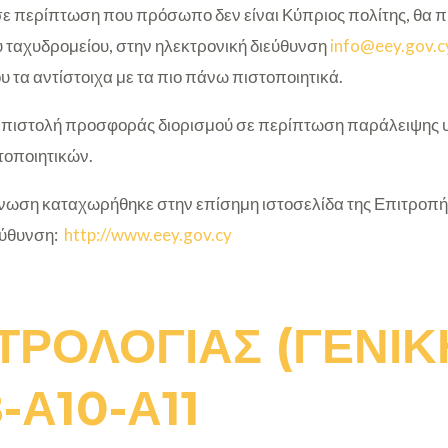
, σε περίπτωση που πρόσωπο δεν είναι Κύπριος πολίτης, θα 
 ταχυδρομείου, στην ηλεκτρονική διεύθυνση
info@eey.gov.c
υ τα αντίστοιχα με τα πιο πάνω πιστοποιητικά.
 επιστολή προσφοράς διορισμού σε περίπτωση παράλειψης
τοποιητικών.
ωση καταχωρήθηκε στην επίσημη ιστοσελίδα της Επιτροπή
εύθυνση:
http://www.eey.gov.cy
ΤΡΟΛΟΓΙΑΣ (ΓΕΝΙΚ
-Α10-Α11