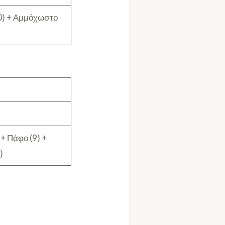
0) + Αμμόχωστο
+ Πάφο (9) +
)