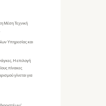
τη Μέση Τεχνική
.
εδίων Υπηρεσίας και
ανάγκες. Η επιλογή
είους πίνακες
ρισμού γίνεται για
 διοριστέων/