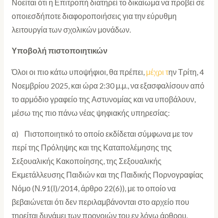
Νοείται ότι η Επιτροπή διατηρεί το δικαίωμα να προβεί σε
οποιεσδήποτε διαφοροποιήσεις για την εύρυθμη
λειτουργία των σχολικών μονάδων.
Υποβολή πιστοποιητικών
Όλοι οι πιο κάτω υποψήφιοι, θα πρέπει,
μέχρι τ
ην Τρίτη, 4
Νοεμβρίου 2025, και ώρα 2:30 μ.μ., να εξασφαλίσουν από
το αρμόδιο γραφείο της Αστυνομίας και να υποβάλουν,
μέσω της πιο πάνω νέας ψηφιακής υπηρεσίας:
α) Πιστοποιητικό το οποίο εκδίδεται σύμφωνα με τον
περί της Πρόληψης και της Καταπολέμησης της
Σεξουαλικής Κακοποίησης, της Σεξουαλικής
Εκμετάλλευσης Παιδιών και της Παιδικής Πορνογραφίας
Νόμο (Ν.91(Ι)/2014, άρθρο 22(6)), με το οποίο να
βεβαιώνεται ότι δεν περιλαμβάνονται στο αρχείο που
τηρείται δυνάμει των προνοιών του εν λόγω άρθρου.