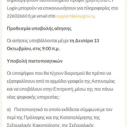
δημιουργήσουν ταυτοποιημένο προφίλ χρήστη στο CY
Login μπορούν να επικοινωνήσουν για πληροφορίες στο
22602660 ή με email στο
support@eey.gov.cy
.
Προθεσμία υποβολής αίτησης
Οι αιτήσεις υποβάλλονται μέχρι
τη Δευτέρα 13
Οκτωβρίου, στις 9:00 π.μ.
Υποβολή πιστοποιητικών
Οι υποψήφιοι που θα τύχουν διορισμού θα πρέπει να
εξασφαλίσουν από το αρμόδιο γραφείο της Αστυνομίας
και να υποβάλουν στην Επιτροπή, μέσω της πιο πάνω
νέας ψηφιακής υπηρεσίας:
α) Πιστοποιητικό το οποίο εκδίδεται σύμφωνα με τον
περί της Πρόληψης και της Καταπολέμησης της
Σεξουαλικής Κακοποίησης, της Σεξουαλικής