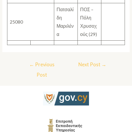
Πατσαλί
ΠΟΣ –
δη
Πόλη
25080
Μαριλέν
Χρυσοχ
α
ούς (29)
←
Previous
Next Post
→
Post