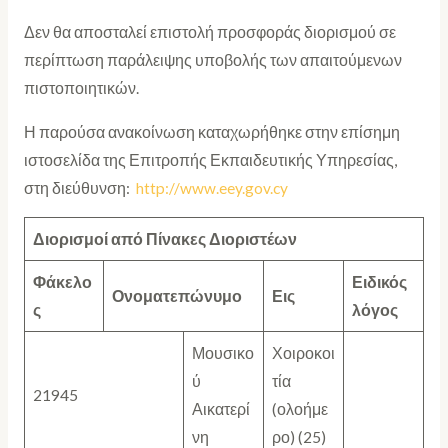
Δεν θα αποσταλεί επιστολή προσφοράς διορισμού σε
περίπτωση παράλειψης υποβολής των απαιτούμενων
πιστοποιητικών.
Η παρούσα ανακοίνωση καταχωρήθηκε στην επίσημη
ιστοσελίδα της Επιτροπής Εκπαιδευτικής Υπηρεσίας,
στη διεύθυνση:
http://www.eey.gov.cy
Διορισμοί από Πίνακες Διοριστέων
Φάκελο
Ειδικός
Ονοματεπώνυμο
Εις
ς
λόγος
Μουσικο
Χοιροκοι
ύ
τία
21945
Αικατερί
(ολοήμε
νη
ρο) (25)