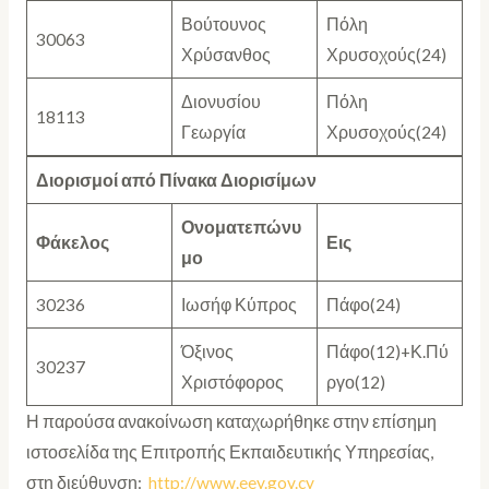
Βούτουνος
Πόλη
30063
Χρύσανθος
Χρυσοχούς(24)
Διονυσίου
Πόλη
18113
Γεωργία
Χρυσοχούς(24)
Διορισμοί από Πίνακα
Διορισίμων
Ονοματεπώνυ
Φάκελος
Εις
μο
30236
Ιωσήφ Κύπρος
Πάφο(24)
Όξινος
Πάφο(12)+Κ.Πύ
30237
Χριστόφορος
ργο(12)
Η παρούσα ανακοίνωση καταχωρήθηκε στην επίσημη
ιστοσελίδα της Επιτροπής Εκπαιδευτικής Υπηρεσίας,
στη διεύθυνση:
http://www.eey.gov.cy