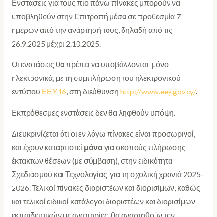
Ενστάσεις για τους πιο πάνω πίνακες μπορούν να
υποβληθούν στην Επιτροπή μέσα σε προθεσμία 7
ημερών από την ανάρτησή τους, δηλαδή από τις
26.9.2025 μέχρι 2.10.2025.
Οι ενστάσεις θα πρέπει να υποβάλλονται μόνο
ηλεκτρονικά, με τη συμπλήρωση του ηλεκτρονικού
εντύπου
ΕΕΥ16
, στη διεύθυνση
http://www.eey.gov.cy/
.
Εκπρόθεσμες ενστάσεις δεν θα ληφθούν υπόψη.
Διευκρινίζεται ότι οι εν λόγω πίνακες είναι προσωρινοί,
και έχουν καταρτιστεί
μόνο
για σκοπούς πλήρωσης
έκτακτων θέσεων (με σύμβαση), στην ειδικότητα
Σχεδιασμού και Τεχνολογίας, για τη σχολική χρονιά 2025-
2026. Τελικοί πίνακες διοριστέων και διορισίμων, καθώς
και τελικοί ειδικοί κατάλογοι διοριστέων και διορισίμων
εκπαιδευτικών με αναπηρίες, θα αναρτηθούν τον