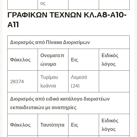
ος
ΓΡΑΦΙΚΩΝ ΤΕΧΝΩΝ ΚΛ.Α8-Α10-
Α11
Διορισμός από Πίνακα Διορισίμων
Ονοματεπ
Ειδικός
Φάκελος
Εις
ώνυμο
λόγος
Τυρίμου
Λεμεσό
28374
Ιωάννα
(24)
Διορισμός από ειδικό κατάλογο διοριστέων
εκπαιδευτικών με αναπηρίες
Ειδικός
Φάκελος
Ταυτότητα
Εις
λόγος