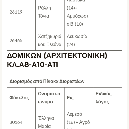
Ράλλη
(14)+
26119
Τόνια
Αμμόχωστ
ο Β΄(10)
Χατζηκυριά
Λευκωσία
26465
κου Ελεάνα
(24)
ΔΟΜΙΚΩΝ (ΑΡΧΙΤΕΚΤΟΝΙΚΗ)
ΚΛ.Α8-Α10-Α11
Διορισμός από Πίνακα Διοριστέων
Ονοματεπ
Ειδικός
Φάκελος
Εις
ώνυμο
λόγος
Λεμεσό
Έλληνα
30164
(16) + Αγρό
Μαρία