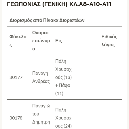
ΓΕΩΠΟΝΙΑΣ (ΓΕΝΙΚΗ) ΚΛ.Α8-Α10-Α11
Διορισμός από Πίνακα Διοριστέων
Ονοματ
Φάκελο
Ειδικός
επώνυμ
Εις
ς
λόγος
ο
Πόλη
Χρυσοχ
Παναγή
30177
ούς (13)
Ανδρέας
+ Πάφο
(11)
Παναγιώ
Πόλη
του
30178
Χρυσοχ
Δημήτρη
ούς (24)