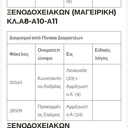
(8)
ΞΕΝΟΔΟΧΕΙΑΚΩΝ (ΜΑΓΕΙΡΙΚΗ)
ΚΛ.Α8-Α10-Α11
Διορισμοί από Πίνακα Διοριστέων
Ονοματεπ
Ειδικός
Φάκελος
Εις
ώνυμο
λόγος
Λευκωσία
Κωνσταντίν
(20) +
30165
ου Ανδρέας
Αμμόχωστ
ο Α΄ (4)
Προκομμέν
Αμμόχωστ
28509
ος Σταύρος
ο Α’ (24)
ΞΕΝΟΔΟΧΕΙΑΚΩΝ