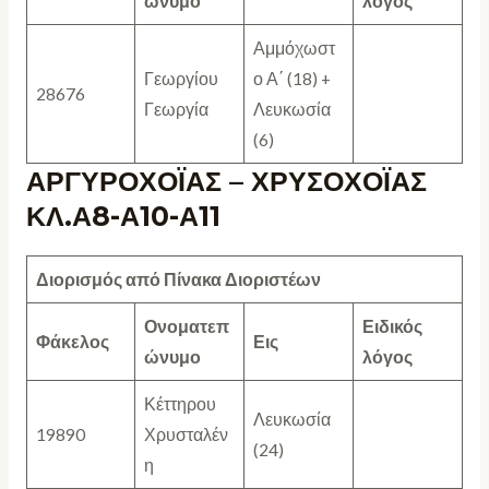
ώνυμο
λόγος
Αμμόχωστ
Γεωργίου
ο Α΄ (18) +
28676
Γεωργία
Λευκωσία
(6)
ΑΡΓΥΡΟΧΟΪΑΣ – ΧΡΥΣΟΧΟΪΑΣ
ΚΛ.Α8-Α10-Α11
Διορισμός από Πίνακα Διοριστέων
Ονοματεπ
Ειδικός
Φάκελος
Εις
ώνυμο
λόγος
Κέττηρου
Λευκωσία
19890
Χρυσταλέν
(24)
η