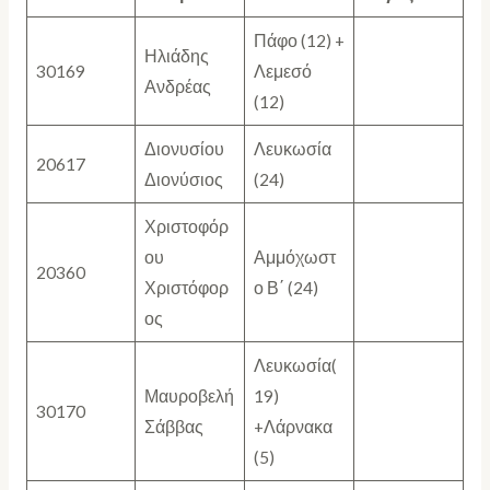
Πάφο (12) +
Ηλιάδης
30169
Λεμεσό
Ανδρέας
(12)
Διονυσίου
Λευκωσία
20617
Διονύσιος
(24)
Χριστοφόρ
ου
Αμμόχωστ
20360
Χριστόφορ
ο Β΄ (24)
ος
Λευκωσία(
Μαυροβελή
19)
30170
Σάββας
+Λάρνακα
(5)