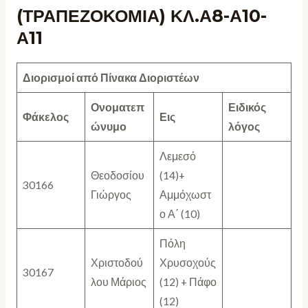
(ΤΡΑΠΕΖΟΚΟΜΙΑ) ΚΛ.Α8-Α10-
Α11
Διορισμοί από Πίνακα Διοριστέων
Ονοματεπ
Ειδικός
Φάκελος
Εις
ώνυμο
λόγος
Λεμεσό
Θεοδοσίου
(14)+
30166
Γιώργος
Αμμόχωστ
ο Α΄ (10)
Πόλη
Χριστοδού
Χρυσοχούς
30167
λου Μάριος
(12) + Πάφο
(12)