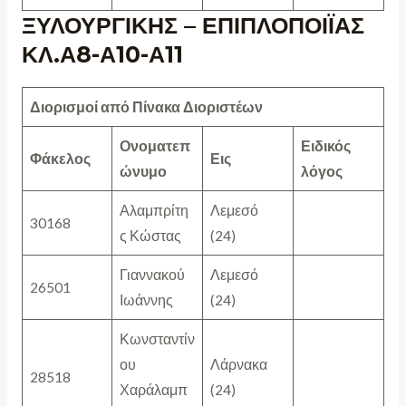
ΞΥΛΟΥΡΓΙΚΗΣ – ΕΠΙΠΛΟΠΟΙΪΑΣ
ΚΛ.Α8-Α10-Α11
Διορισμοί από Πίνακα Διοριστέων
Ονοματεπ
Ειδικός
Φάκελος
Εις
ώνυμο
λόγος
Αλαμπρίτη
Λεμεσό
30168
ς Κώστας
(24)
Γιαννακού
Λεμεσό
26501
Ιωάννης
(24)
Κωνσταντίν
ου
Λάρνακα
28518
Χαράλαμπ
(24)