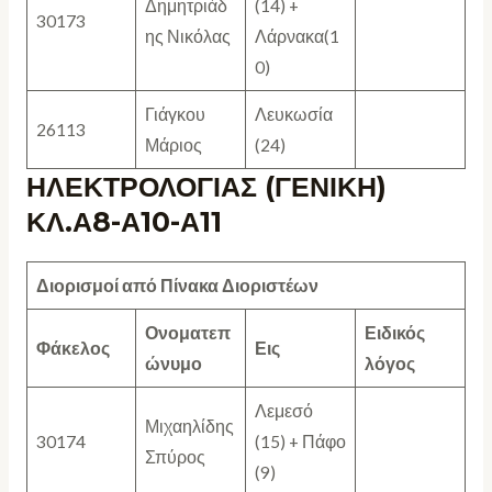
Δημητριάδ
(14) +
30173
ης Νικόλας
Λάρνακα(1
0)
Γιάγκου
Λευκωσία
26113
Μάριος
(24)
ΗΛΕΚΤΡΟΛΟΓΙΑΣ (ΓΕΝΙΚΗ)
ΚΛ.Α8-Α10-Α11
Διορισμοί από Πίνακα Διοριστέων
Ονοματεπ
Ειδικός
Φάκελος
Εις
ώνυμο
λόγος
Λεμεσό
Μιχαηλίδης
30174
(15) + Πάφο
Σπύρος
(9)