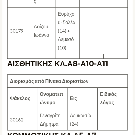
ς
Ευρύχο
υ-Σολέα
Λοΐζου
30179
(14) +
Ιωάννα
Λεμεσό
(10)
ΑΙΣΘΗΤΙΚΗΣ ΚΛ.Α8-Α10-Α11
Διορισμός από Πίνακα Διοριστέων
Ονοματεπ
Ειδικός
Φάκελος
Εις
ώνυμο
λόγος
Γεναγρίτη
Λευκωσία
30162
Δήμητρα
(24)