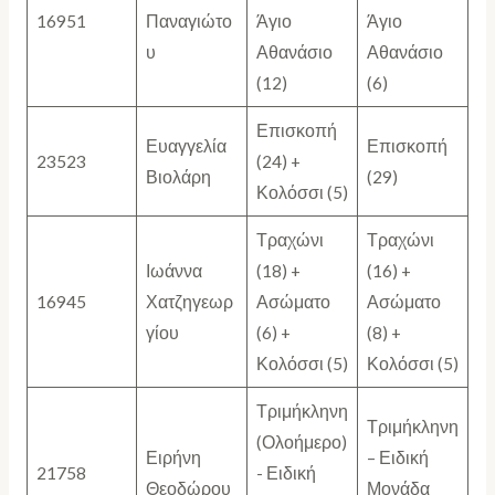
16951
Παναγιώτο
Άγιο
Άγιο
υ
Αθανάσιο
Αθανάσιο
(12)
(6)
Επισκοπή
Ευαγγελία
Επισκοπή
23523
(24) +
Βιολάρη
(29)
Κολόσσι (5)
Τραχώνι
Τραχώνι
Ιωάννα
(18) +
(16) +
16945
Χατζηγεωρ
Ασώματο
Ασώματο
γίου
(6) +
(8) +
Κολόσσι (5)
Κολόσσι (5)
Τριμήκληνη
Τριμήκληνη
(Ολοήμερο)
Ειρήνη
– Ειδική
21758
- Ειδική
Θεοδώρου
Μονάδα