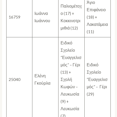
Άγιο
Παλιομέτοχ
Επιφάνειο
Ιωάννα
ο (17) +
16759
(18) +
Ιωάννου
Κοκκινοτρι
Λακατάμεια
μιθιά (12)
(11)
Ειδικό
Σχολείο
“Ευαγγελισ
μός” – Γέρι
Ειδικό
(13) +
Σχολείο
Ελένη
25040
Σχολή
“Ευαγγελισ
Γκούρλα
Κωφών –
μός” – Γέρι
Λευκωσία
(29)
(9) +
Λευκωσία
(7)