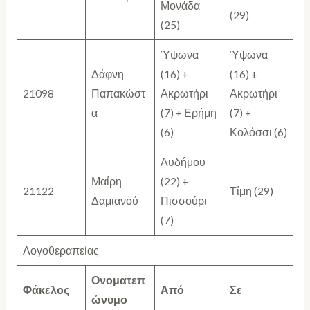
Μονάδα
(29)
(25)
Ύψωνα
Ύψωνα
Δάφνη
(16) +
(16) +
21098
Παπακώστ
Ακρωτήρι
Ακρωτήρι
α
(7) + Ερήμη
(7) +
(6)
Κολόσσι (6)
Αυδήμου
Μαίρη
(22) +
21122
Τίμη (29)
Δαμιανού
Πισσούρι
(7)
Λογοθεραπείας
Ονοματεπ
Φάκελος
Από
Σε
ώνυμο