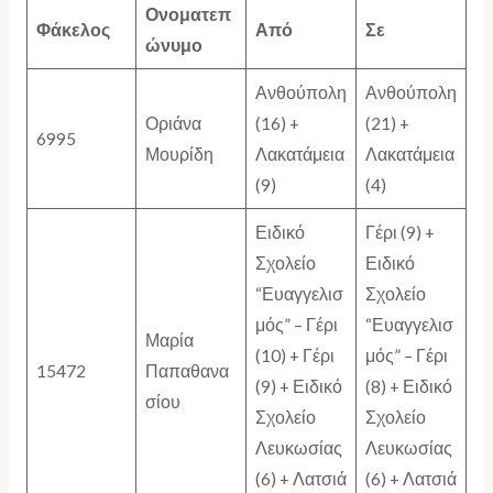
Ονοματεπ
Φάκελος
Από
Σε
ώνυμο
Ανθούπολη
Ανθούπολη
Οριάνα
(16) +
(21) +
6995
Μουρίδη
Λακατάμεια
Λακατάμεια
(9)
(4)
Ειδικό
Γέρι (9) +
Σχολείο
Ειδικό
“Ευαγγελισ
Σχολείο
μός” – Γέρι
“Ευαγγελισ
Μαρία
(10) + Γέρι
μός” – Γέρι
15472
Παπαθανα
(9) + Ειδικό
(8) + Ειδικό
σίου
Σχολείο
Σχολείο
Λευκωσίας
Λευκωσίας
(6) + Λατσιά
(6) + Λατσιά