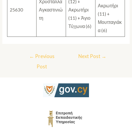
Χρυστάλλα
(12) +
Ακρωτήρι
25630
Αγκαστινιώ
Ακρωτήρι
(11) +
τη
(11) + Άγιο
Μουτταγιάκ
Τύχωνα (6)
α (6)
←
Previous
Next Post
→
Post