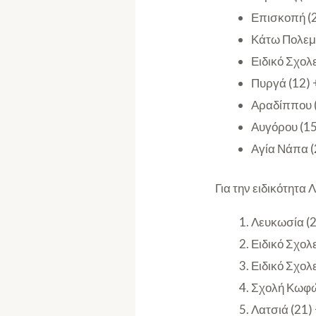
Επισκοπή (2
Κάτω Πολεμί
Ειδικό Σχολ
Πυργά (12) 
Αραδίππου (
Αυγόρου (15
Αγία Νάπα (
Για την ειδικότητα
Λευκωσία (
Ειδικό Σχολε
Ειδικό Σχολ
Σχολή Κωφών
Λατσιά (21) 