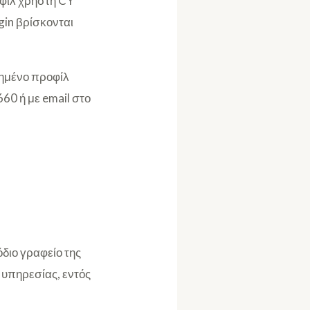
οφίλ χρήστη CY
gin βρίσκονται
ιημένο προφίλ
60 ή με email στο
διο γραφείο της
 υπηρεσίας, εντός