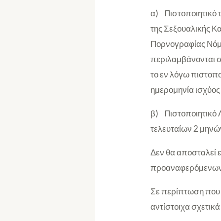
α) Πιστοποιητικό 
της Σεξουαλικής Κ
Πορνογραφίας Νόμο 
περιλαμβάνονται στ
το εν λόγω πιστοπο
ημερομηνία ισχύος 
β) Πιστοποιητικό Λ
τελευταίων 2 μηνών
Δεν θα αποσταλεί
προαναφερόμενων 
Σε περίπτωση που 
αντίστοιχα σχετικά