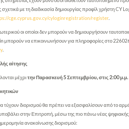
ης υπηρεσίας έχουν μόνο όσοι διαθέτουν ταυτοποιημένο πρ
 σχετικά με τη διαδικασία δημιουργίας προφίλ χρήστη CY Lo
ps://cge.cyprus.gov.cy/cyloginregistration/register
.
εξωτερικού οι οποίοι δεν μπορούν να δημιουργήσουν ταυτοπο
in μπορούν να επικοινωνήσουν για πληροφορίες στο 226026
cy
.
λής αίτησης
λλονται μέχρι
την Παρασκευή 5
Σεπτεμβρίου, στις 2:00 μ.μ.
ιητικών
θα τύχουν διορισμού θα πρέπει να εξασφαλίσουν από το αρμό
 υποβάλει στην Επιτροπή, μέσω της πιο πάνω νέας ψηφιακής
ημερομηνία ανακοίνωσης διορισμού: