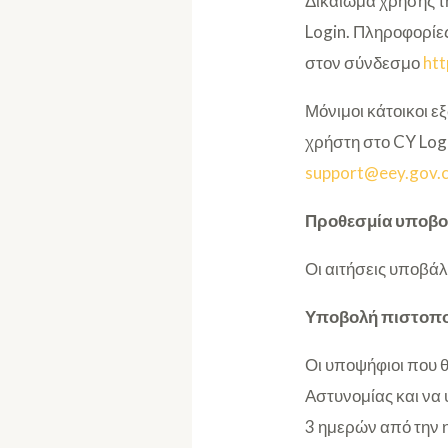
Δικαίωμα χρήσης τ
Login. Πληροφορίες
στον σύνδεσμο
htt
Μόνιμοι κάτοικοι 
χρήστη στο CY Log
support@eey.gov.
Προθεσμία υποβο
Οι αιτήσεις υποβά
Υποβολή πιστοπο
Οι υποψήφιοι που 
Αστυνομίας και να
3 ημερών από την 