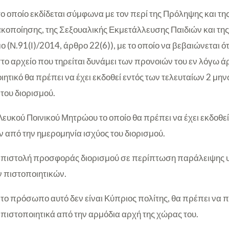
το οποίο εκδίδεται σύμφωνα με τον περί της Πρόληψης και 
ακοποίησης, της Σεξουαλικής Εκμετάλλευσης Παιδιών και της
(Ν.91(Ι)/2014, άρθρο 22(6)), με το οποίο να βεβαιώνεται ότ
ο αρχείο που τηρείται δυνάμει των προνοιών του εν λόγω άρ
ιητικό θα πρέπει να έχει εκδοθεί εντός των τελευταίων 2 μη
του διορισμού.
ευκού Ποινικού Μητρώου το οποίο θα πρέπει να έχει εκδοθεί
 από την ημερομηνία ισχύος του διορισμού.
 επιστολή προσφοράς διορισμού σε περίπτωση παράλειψης
πιστοποιητικών.
το πρόσωπο αυτό δεν είναι Κύπριος πολίτης, θα πρέπει να 
 πιστοποιητικά από την αρμόδια αρχή της χώρας του.