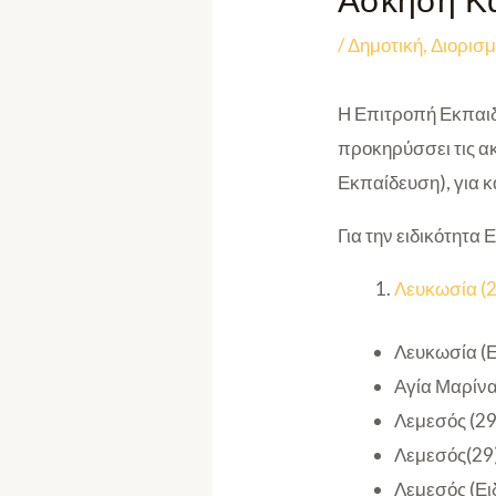
Άσκηση Κα
/
Δημοτική
,
Διορισμ
Η Επιτροπή Εκπαιδ
προκηρύσσει τις α
Εκπαίδευση), για 
Για την ειδικότητ
Λευκωσία (
Λευκωσία (Ε
Αγία Μαρίνα
Λεμεσός (29
Λεμεσός(29
Λεμεσός (Ει