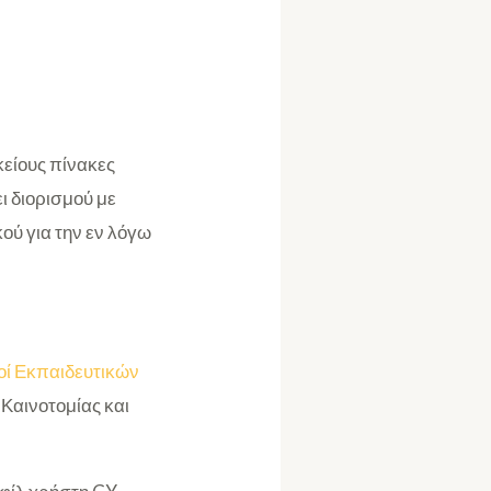
κείους πίνακες
ει διορισμού με
ύ για την εν λόγω
οί Εκπαιδευτικών
 Καινοτομίας και