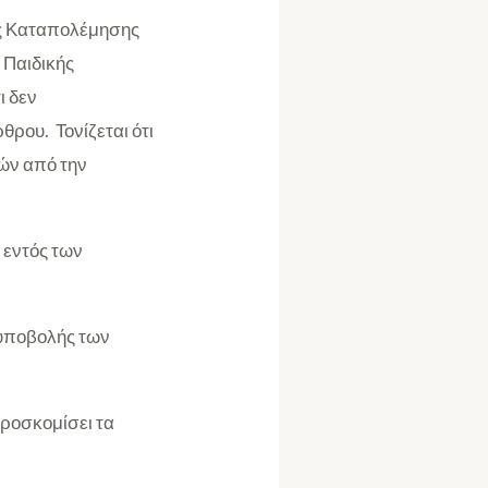
της Καταπολέμησης
 Παιδικής
ι δεν
θρου. Τονίζεται ότι
νών από την
 εντός των
 υποβολής των
προσκομίσει τα