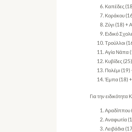
Καπέδες (18
Κοράκου (16)
Ζύγι (18) +
Ειδικό Σχολ
Τρούλλοι (16
Αγία Νάπα (1
Κυβίδες (25)
Πολέμι (19)
Έμπα (18) +
Για την ειδικότητα
Αραδίππου (
Αναφωτία (10
Λειβάδια (17