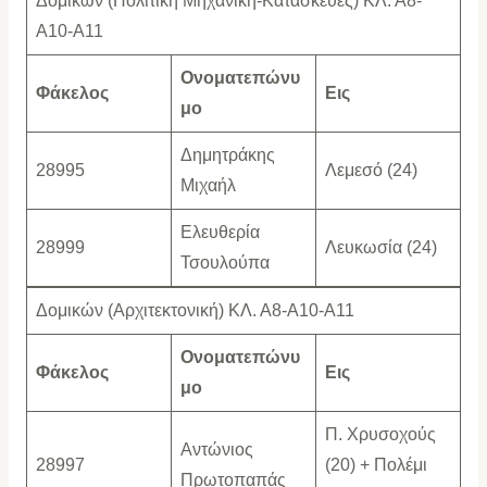
Δομικών (Πολιτική Μηχανική-Κατασκευές) ΚΛ. Α8-
Α10-Α11
Ονοματεπώνυ
Φάκελος
Εις
μο
Δημητράκης
28995
Λεμεσό (24)
Μιχαήλ
Ελευθερία
28999
Λευκωσία (24)
Τσουλούπα
Δομικών (Αρχιτεκτονική) ΚΛ. Α8-Α10-Α11
Ονοματεπώνυ
Φάκελος
Εις
μο
Π. Χρυσοχούς
Αντώνιος
28997
(20) + Πολέμι
Πρωτοπαπάς