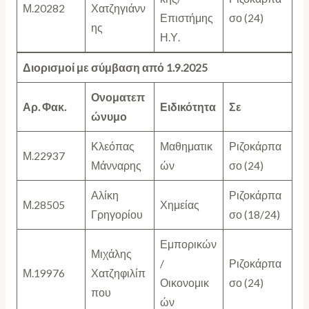
Μ.20282
Χατζηγιάνν
Επιστήμης
σο (24)
ης
Η.Υ.
Διορισμοί με σύμβαση από 1.9.2025
Ονοματεπ
Αρ. Φακ.
Ειδικότητα
Σε
ώνυμο
Κλεόπας
Μαθηματικ
Ριζοκάρπα
Μ.22937
Μάνναρης
ών
σο (24)
Αλίκη
Ριζοκάρπα
Μ.28505
Χημείας
Γρηγορίου
σο (18/24)
Εμπορικών
Μιχάλης
/
Ριζοκάρπα
Μ.19976
Χατζηφιλίπ
Οικονομικ
σο (24)
που
ών