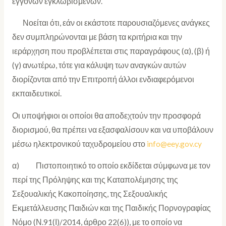
εγγόνων εγκλωβισμένων.
Νοείται ότι, εάν οι εκάστοτε παρουσιαζόμενες ανάγκες
δεν συμπληρώνονται με βάση τα κριτήρια και την
ιεράρχηση που προβλέπεται στις παραγράφους (α), (β) ή
(γ) ανωτέρω, τότε για κάλυψη των αναγκών αυτών
διορίζονται από την Επιτροπή άλλοι ενδιαφερόμενοι
εκπαιδευτικοί.
Οι υποψήφιοι οι οποίοι θα αποδεχτούν την προσφορά
διορισμού, θα πρέπει να εξασφαλίσουν και να υποβάλουν
μέσω ηλεκτρονικού ταχυδρομείου στο
info@eey.gov.cy
α) Πιστοποιητικό το οποίο εκδίδεται σύμφωνα με τον
περί της Πρόληψης και της Καταπολέμησης της
Σεξουαλικής Κακοποίησης, της Σεξουαλικής
Εκμετάλλευσης Παιδιών και της Παιδικής Πορνογραφίας
Νόμο (Ν.91(Ι)/2014, άρθρο 22(6)), με το οποίο να