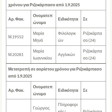
χρόνου για Ριζοκάρπασο από 1.9.2025
Ονοματεπ
Αρ. Φακ.
Ειδικότητα
Σε
ώνυμο
Μαρία
Φιλολογικ
Ριζοκάρπα
Μ.19552
Μηνά
ών
σο (24)
Μαρία
Ριζοκάρπα
Μ.20281
Αγγλικών
Ιωαννικίου
σο (24)
Μετατροπή σε αορίστου χρόνου για Ριζοκάρπασο
από 1.9.2025
Ονοματεπ
Αρ. Φακ.
Ειδικότητα
Σε
ώνυμο
Πληροφορι
Γεώργιος
κής/
Ριζοκάρπα