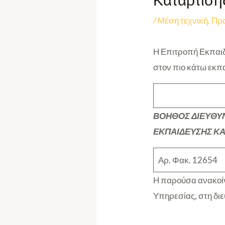
Κατάρτιση
/
Μέση τεχνική
,
Πρ
Η Επιτροπή Εκπαιδ
στον πιο κάτω εκπα
ΒΟΗΘΟΣ ΔΙΕΥΘΥΝ
ΕΚΠΑΙΔΕΥΣΗΣ ΚΑ
Αρ. Φακ. 12654
Η παρούσα ανακοίν
Υπηρεσίας, στη δι