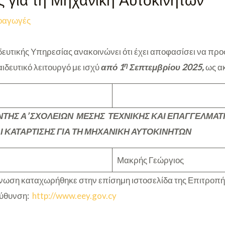
ς για τη Μηχανική Αυτοκινήτων
οαγωγές
ευτικής Υπηρεσίας ανακοινώνει ότι έχει αποφασίσει να π
η
ιδευτικό λειτουργό με ισχύ
από 1
Σεπτεμβρίου 2025,
ως α
ΤΗΣ Α’ ΣΧΟΛΕΙΩΝ ΜΕΣΗΣ ΤΕΧΝΙΚΗΣ ΚΑΙ ΕΠΑΓΓΕΛΜΑΤ
Ι ΚΑΤΑΡΤΙΣΗΣ ΓΙΑ ΤΗ ΜΗΧΑΝΙΚΗ ΑΥΤΟΚΙΝΗΤΩΝ
Μακρής Γεώργιος
ωση καταχωρήθηκε στην επίσημη ιστοσελίδα της Επιτροπή
εύθυνση:
http://www.eey.gov.cy