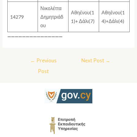
Νικολέττα
Αθηένου(1
Αθηένου(1
14279
Δημητριάδ
1)+ Δάλι(7)
4)+Δάλι(4)
ου
———————————————
←
Previous
Next Post
→
Post