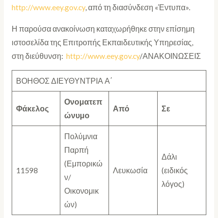
http://www.eey.gov.cy
, από τη διασύνδεση «Έντυπα».
Η παρούσα ανακοίνωση καταχωρήθηκε στην επίσημη
ιστοσελίδα της Επιτροπής Εκπαιδευτικής Υπηρεσίας,
στη διεύθυνση:
http://www.eey.gov.cy
/ΑΝΑΚΟΙΝΩΣΕΙΣ
ΒΟΗΘΟΣ ΔΙΕΥΘΥΝΤΡΙΑ Α΄
Ονοματεπ
Φάκελος
Από
Σε
ώνυμο
Πολύμνια
Παρπή
Δάλι
(Εμπορικώ
11598
Λευκωσία
(ειδικός
ν/
λόγος)
Οικονομικ
ών)