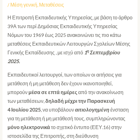
/
Μέση γενική
,
Μεταθέσεις
Η Επιτροπή Εκπαιδευτικής Υπηρεσίας, με βάση το άρθρο
39Α των περί Δημόσιας Εκπαιδευτικής Υπηρεσίας
Νόμων του 1969 έως 2025 ανακοινώνει τις πιο κάτω
μεταθέσεις Εκπαιδευτικών Λειτουργών Σχολείων Μέσης
η
Γενικής Εκπαίδευσης , με ισχύ από
1
Σεπτεμβρίου
2025.
Εκπαιδευτικοί λειτουργοί, των οποίων οι αιτήσεις για
μετάθεση ή μη μετάθεση δεν έχουν ικανοποιηθεί,
μπορούν
μέσα σε επτά ημέρες
από την ανακοίνωση
των μεταθέσεων,
δηλαδή μέχρι την Παρασκευή
4 Ιουλίου 2025
, να υποβάλουν
αιτιολογημένη
ένσταση
για τη μετάθεση ή μη μετάθεσή τους, συμπληρώνοντας
μόνο ηλεκτρονικά
το σχετικό έντυπο (ΕΕΥ.16) στην
ιστοσελίδα της Επιτροπής, στη διεύθυνση