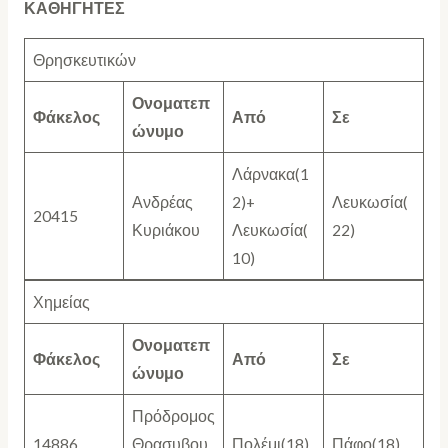
ΚΑΘΗΓΗΤΕΣ
Θρησκευτικών
Ονοματεπ
Φάκελος
Από
Σε
ώνυμο
Λάρνακα(1
Ανδρέας
2)+
Λευκωσία(
20415
Κυριάκου
Λευκωσία(
22)
10)
Χημείας
Ονοματεπ
Φάκελος
Από
Σε
ώνυμο
Πρόδρομος
14886
Θρασυβου
Πολέμι(18)
Πάφο(18)