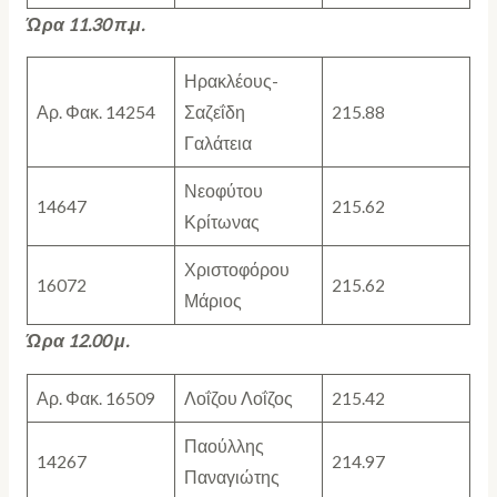
Ώρα 11.30 π.μ.
Ηρακλέους-
Αρ. Φακ. 14254
Σαζεΐδη
215.88
Γαλάτεια
Νεοφύτου
14647
215.62
Κρίτωνας
Χριστοφόρου
16072
215.62
Μάριος
Ώρα 12.00 μ.
Αρ. Φακ. 16509
Λοΐζου Λοΐζος
215.42
Παούλλης
14267
214.97
Παναγιώτης