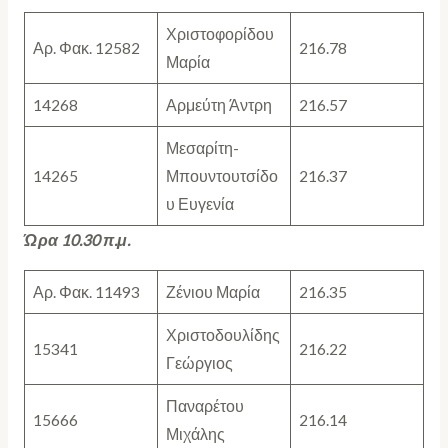
Χριστοφορίδου
Αρ. Φακ. 12582
216.78
Μαρία
14268
Αρμεύτη Άντρη
216.57
Μεσαρίτη-
14265
Μπουντουτσίδο
216.37
υ Ευγενία
Ώρα 10.30 π.μ.
Αρ. Φακ. 11493
Ζένιου Μαρία
216.35
Χριστοδουλίδης
15341
216.22
Γεώργιος
Παναρέτου
15666
216.14
Μιχάλης