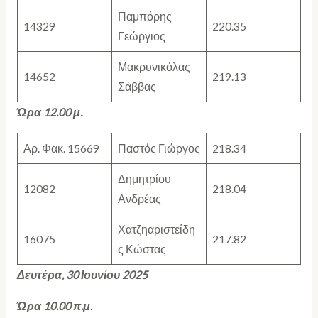
Παμπόρης
14329
220.35
Γεώργιος
Μακρυνικόλας
14652
219.13
Σάββας
Ώρα 12.00 μ.
Αρ. Φακ. 15669
Παστός Γιώργος
218.34
Δημητρίου
12082
218.04
Ανδρέας
Χατζηαριστείδη
16075
217.82
ς Κώστας
Δευτέρα, 30 Ιουνίου 2025
Ώρα 10.00 π.μ.