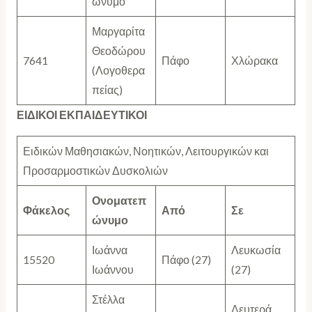
ώνυμο
Μαργαρίτα
Θεοδώρου
7641
Πάφο
Χλώρακα
(Λογοθερα
πείας)
ΕΙΔΙΚΟΙ ΕΚΠΑΙΔΕΥΤΙΚΟΙ
Ειδικών Μαθησιακών, Νοητικών, Λειτουργικών και
Προσαρμοστικών Δυσκολιών
Ονοματεπ
Φάκελος
Από
Σε
ώνυμο
Ιωάννα
Λευκωσία
15520
Πάφο (27)
Ιωάννου
(27)
Στέλλα
Δευτερά