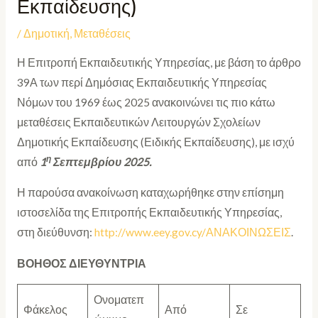
Εκπαίδευσης)
/
Δημοτική
,
Μεταθέσεις
Η Επιτροπή Εκπαιδευτικής Υπηρεσίας, με βάση το άρθρο
39Α των περί Δημόσιας Εκπαιδευτικής Υπηρεσίας
Νόμων του 1969 έως 2025 ανακοινώνει τις πιο κάτω
μεταθέσεις Εκπαιδευτικών Λειτουργών Σχολείων
Δημοτικής Εκπαίδευσης (Ειδικής Εκπαίδευσης), με ισχύ
η
από
1
Σεπτεμβρίου 2025.
Η παρούσα ανακοίνωση καταχωρήθηκε στην επίσημη
ιστοσελίδα της Επιτροπής Εκπαιδευτικής Υπηρεσίας,
στη διεύθυνση:
http://www.eey.gov.cy/ΑΝΑΚΟΙΝΩΣΕΙΣ
.
ΒΟΗΘΟΣ ΔΙΕΥΘΥΝΤΡΙΑ
Ονοματεπ
Φάκελος
Από
Σε