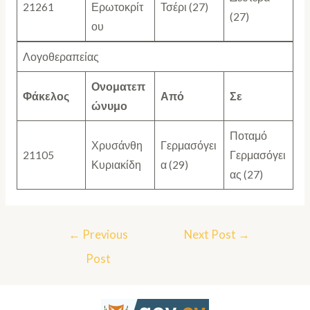
21261
Ερωτοκρίτ
Τσέρι (27)
(27)
ου
Λογοθεραπείας
Ονοματεπ
Φάκελος
Από
Σε
ώνυμο
Ποταμό
Χρυσάνθη
Γερμασόγει
21105
Γερμασόγει
Κυριακίδη
α (29)
ας (27)
←
Previous
Next Post
→
Post