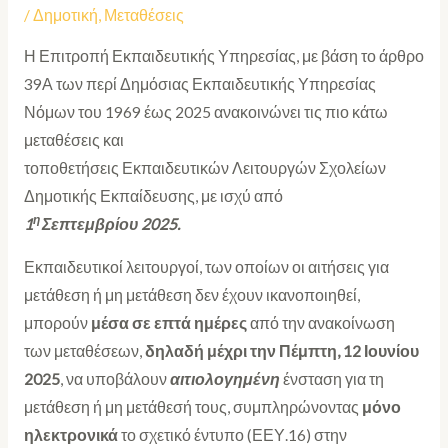
/
Δημοτική
,
Μεταθέσεις
Η Επιτροπή Εκπαιδευτικής Υπηρεσίας, με βάση το άρθρο
39Α των περί Δημόσιας Εκπαιδευτικής Υπηρεσίας
Νόμων του 1969 έως 2025 ανακοινώνει τις πιο κάτω
μεταθέσεις και
τοποθετήσεις Εκπαιδευτικών Λειτουργών Σχολείων
Δημοτικής Εκπαίδευσης, με ισχύ από
η
1
Σεπτεμβρίου 2025.
Εκπαιδευτικοί λειτουργοί, των οποίων οι αιτήσεις για
μετάθεση ή μη μετάθεση δεν έχουν ικανοποιηθεί,
μπορούν
μέσα σε επτά ημέρες
από την ανακοίνωση
των μεταθέσεων,
δηλαδή μέχρι την Πέμπτη, 12 Ιουνίου
2025
, να υποβάλουν
αιτιολογημένη
ένσταση για τη
μετάθεση ή μη μετάθεσή τους, συμπληρώνοντας
μόνο
ηλεκτρονικά
το σχετικό έντυπο (ΕΕΥ.16) στην