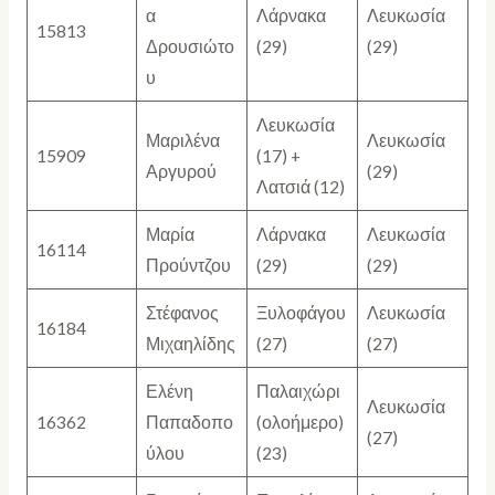
α
Λάρνακα
Λευκωσία
15813
Δρουσιώτο
(29)
(29)
υ
Λευκωσία
Μαριλένα
Λευκωσία
15909
(17) +
Αργυρού
(29)
Λατσιά (12)
Μαρία
Λάρνακα
Λευκωσία
16114
Προύντζου
(29)
(29)
Στέφανος
Ξυλοφάγου
Λευκωσία
16184
Μιχαηλίδης
(27)
(27)
Ελένη
Παλαιχώρι
Λευκωσία
16362
Παπαδοπο
(ολοήμερο)
(27)
ύλου
(23)