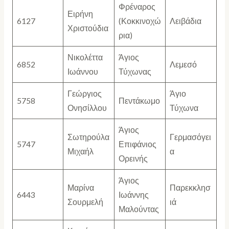
Φρέναρος
Ειρήνη
6127
(Κοκκινοχώ
Λειβάδια
Χριστούδια
ρια)
Νικολέττα
Άγιος
6852
Λεμεσό
Ιωάννου
Τύχωνας
Γεώργιος
Άγιο
5758
Πεντάκωμο
Ονησίλλου
Τύχωνα
Άγιος
Σωτηρούλα
Γερμασόγει
5747
Επιφάνιος
Μιχαήλ
α
Ορεινής
Άγιος
Μαρίνα
Παρεκκλησ
6443
Ιωάννης
Σουρμελή
ιά
Μαλούντας