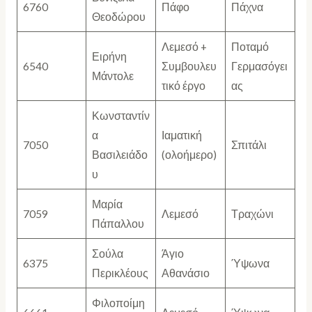
6760
Πάφο
Πάχνα
Θεοδώρου
Λεμεσό +
Ποταμό
Ειρήνη
6540
Συμβουλευ
Γερμασόγει
Μάντολε
τικό έργο
ας
Κωνσταντίν
α
Ιαματική
7050
Σπιτάλι
Βασιλειάδο
(ολοήμερο)
υ
Μαρία
7059
Λεμεσό
Τραχώνι
Πάπαλλου
Σούλα
Άγιο
6375
Ύψωνα
Περικλέους
Αθανάσιο
Φιλοποίμη