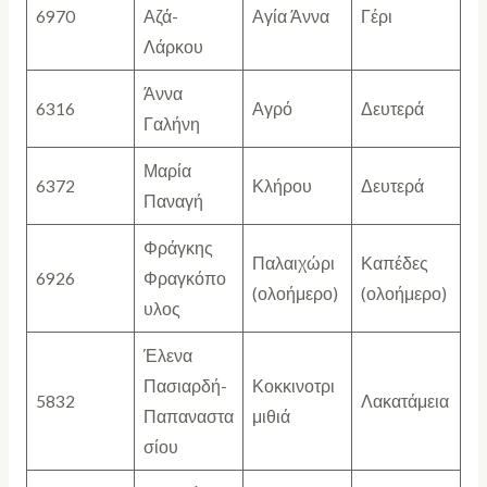
6970
Αζά-
Αγία Άννα
Γέρι
Λάρκου
Άννα
6316
Αγρό
Δευτερά
Γαλήνη
Μαρία
6372
Κλήρου
Δευτερά
Παναγή
Φράγκης
Παλαιχώρι
Καπέδες
6926
Φραγκόπο
(ολοήμερο)
(ολοήμερο)
υλος
Έλενα
Πασιαρδή-
Κοκκινοτρι
5832
Λακατάμεια
Παπαναστα
μιθιά
σίου