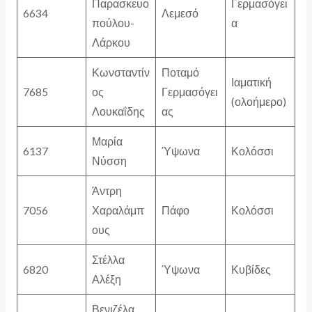
Παρασκευο
Γερμασόγει
6634
Λεμεσό
πούλου-
α
Λάρκου
Κωνσταντίν
Ποταμό
Ιαματική
7685
ος
Γερμασόγει
(ολοήμερο)
Λουκαΐδης
ας
Μαρία
6137
Ύψωνα
Κολόσσι
Νύσση
Άντρη
7056
Χαραλάμπ
Πάφο
Κολόσσι
ους
Στέλλα
6820
Ύψωνα
Κυβίδες
Αλέξη
Βενιζέλα