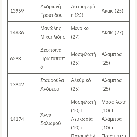
Ανδριανή
Αστρομερίτ
13959
Ακάκι (25)
Γρουτίδου
η (25)
Μανώλης
Μένοικο
14836
Ακάκι (27)
Μιχαηλίδης
(27)
Δέσποινα
Μοσφιλωτή
Αλάμπρα
6298
Πρωτοπαπ
(25)
(25)
ά
Σταυρούλα
Αλεθρικό
Αλάμπρα
13942
Ανδρέου
(25)
(25)
Μοσφιλωτή
Μοσφιλωτή
(10) +
(10) +
Άννα
14274
Λευκωσία
Αλάμπρα
Σολωμού
(10) +
(10) +
Ποταμιά (5)
Ποταμιά (5)