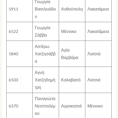
Γεωργία
5911
Βασιλειάδο
Ανθούπολη
Λακατάμεια
υ
Γεωργία
6522
Μένοικο
Λακατάμεια
Σάββα
Αστέρω
Αγία
5840
Χατζησάββ
Λατσιά
Βαρβάρα
α
Αγνή
6503
Χατζηδημή
Καλαβασό
Λατσιά
τρη
Παναγιώτα
6370
Νεοπτολέμ
Αγροκηπιά
Μένοικο
ου