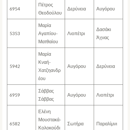
Πέτρος
6954
Δερύνεια
Αυγόρου
Θεοδούλου
Μαρία
Δασάκι
5353
Αγαπίου-
Λιοπέτρι
Άχνας
Ματθαίου
Μαρία
Κναή-
5942
Αυγόρου
Δερύνεια
Χατζηανδρ
έου
Σάββας
6959
Αυγόρου
Λιοπέτρι
Σάββας
Ελένη
Μουστακά-
6582
Σωτήρα
Παραλίμνι
Κολοκούδι