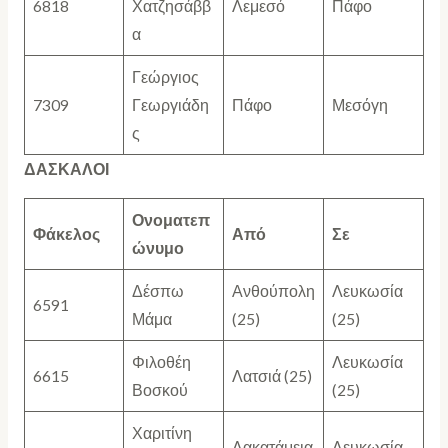
6818
Χατζησάββ
Λεμεσό
Πάφο
α
Γεώργιος
7309
Γεωργιάδη
Πάφο
Μεσόγη
ς
ΔΑΣΚΑΛΟΙ
Ονοματεπ
Φάκελος
Από
Σε
ώνυμο
Δέσπω
Ανθούπολη
Λευκωσία
6591
Μάμα
(25)
(25)
Φιλοθέη
Λευκωσία
6615
Λατσιά (25)
Βοσκού
(25)
Χαριτίνη
Λακατάμεια
Λευκωσία