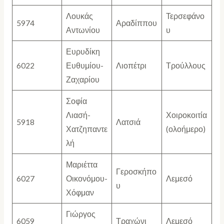
Λουκάς
Τερσεφάνο
5974
Αραδίππου
Αντωνίου
υ
Ευρυδίκη
6022
Ευθυμίου-
Λιοπέτρι
Τρούλλους
Ζαχαρίου
Σοφία
Λιασή-
Χοιροκοιτία
5918
Λατσιά
Χατζηπαντε
(ολοήμερο)
λή
Μαριέττα
Γεροσκήπο
6027
Οικονόμου-
Λεμεσό
υ
Χόφμαν
Γιώργος
6059
Τραχώνι
Λεμεσό