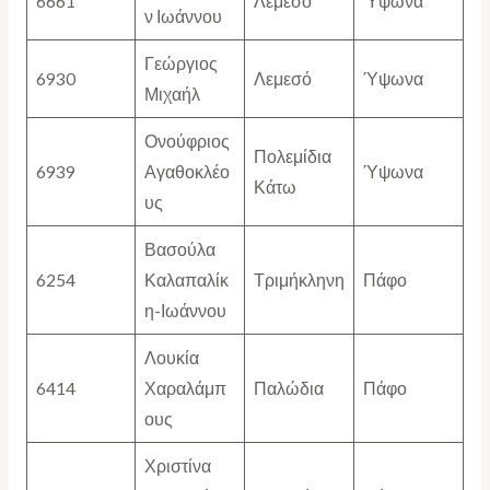
6661
Λεμεσό
Ύψωνα
ν Ιωάννου
Γεώργιος
6930
Λεμεσό
Ύψωνα
Μιχαήλ
Ονούφριος
Πολεμίδια
6939
Αγαθοκλέο
Ύψωνα
Κάτω
υς
Βασούλα
6254
Καλαπαλίκ
Τριμήκληνη
Πάφο
η-Ιωάννου
Λουκία
6414
Χαραλάμπ
Παλώδια
Πάφο
ους
Χριστίνα