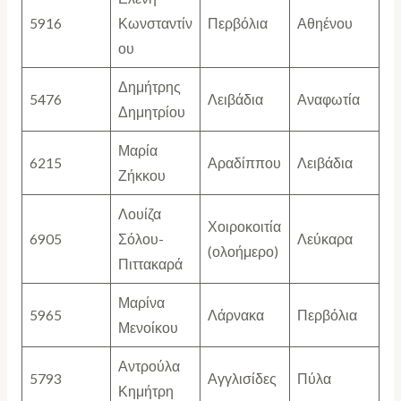
5916
Κωνσταντίν
Περβόλια
Αθηένου
ου
Δημήτρης
5476
Λειβάδια
Αναφωτία
Δημητρίου
Μαρία
6215
Αραδίππου
Λειβάδια
Ζήκκου
Λουίζα
Χοιροκοιτία
6905
Σόλου-
Λεύκαρα
(ολοήμερο)
Πιττακαρά
Μαρίνα
5965
Λάρνακα
Περβόλια
Μενοίκου
Αντρούλα
5793
Αγγλισίδες
Πύλα
Κημήτρη