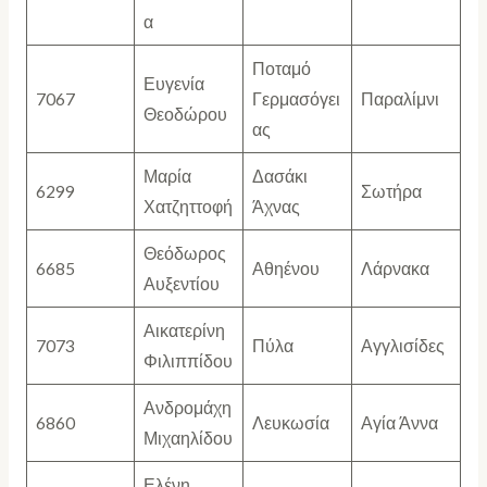
α
Ποταμό
Ευγενία
7067
Γερμασόγει
Παραλίμνι
Θεοδώρου
ας
Μαρία
Δασάκι
6299
Σωτήρα
Χατζηττοφή
Άχνας
Θεόδωρος
6685
Αθηένου
Λάρνακα
Αυξεντίου
Αικατερίνη
7073
Πύλα
Αγγλισίδες
Φιλιππίδου
Ανδρομάχη
6860
Λευκωσία
Αγία Άννα
Μιχαηλίδου
Ελένη