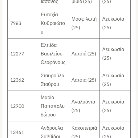
Ιάσονος
μιθιά (25)
(25)
Ευτυχία
Μοσφιλωτή
Λευκωσία
7983
Κυθραιώτο
(25)
(25)
υ
Ελπίδα
Λευκωσία
12277
Βασιλείου-
Λατσιά (25)
(25)
Θεοφάνους
Σταυρούλα
Λευκωσία
12362
Λατσιά (25)
Σταύρου
(25)
Μαρία
Αναλυόντα
Λευκωσία
12900
Παπαπολυ
(25)
(25)
δώρου
Ανδρούλα
Κακοπετριά
Λευκωσία
13461
Σαββίδου
(25)
(25)