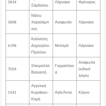
5834
Λάρνακα
Φρέναρος
Σάρδαλου
Νάσω
5808
Χαραλάμπ
Αναφωτία
Λάρνακα
ους
Καλλιόπη
6198
Δημητρίου-
Μιτσερό
Λάρνακα
Πίριλλου
Αναφωτία
Σταυρούλα
Γερμασόγει
7024
(ειδικοί
Βαλιαντή
α
λόγοι)
Αγγελική
5541
Κυριάκου-
Αγία Άννα
Κόρνο
Κομή