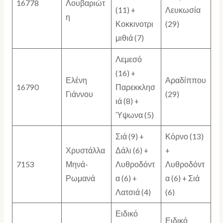
16778
Λουβαριώτ
(11) +
Λευκωσία
η
Κοκκινοτρι
(29)
μιθιά (7)
Λεμεσό
(16) +
Ελένη
Αραδίππου
16790
Παρεκκλησ
Γιάννου
(29)
ιά (8) +
Ύψωνα (5)
Σιά (9) +
Κόρνο (13)
Χρυστάλλα
Δάλι (6) +
+
7153
Μηνά-
Λυθροδόντ
Λυθροδόντ
Ρωμανά
α (6) +
α (6) + Σιά
Λατσιά (4)
(6)
Ειδικό
Ειδικό