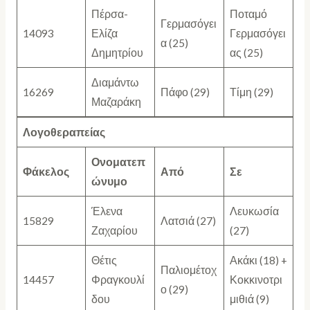
Πέρσα-
Ποταμό
Γερμασόγει
14093
Ελίζα
Γερμασόγει
α (25)
Δημητρίου
ας (25)
Διαμάντω
16269
Πάφο (29)
Τίμη (29)
Μαζαράκη
Λογοθεραπείας
Ονοματεπ
Φάκελος
Από
Σε
ώνυμο
Έλενα
Λευκωσία
15829
Λατσιά (27)
Ζαχαρίου
(27)
Θέτις
Ακάκι (18) +
Παλιομέτοχ
14457
Φραγκουλί
Κοκκινοτρι
ο (29)
δου
μιθιά (9)