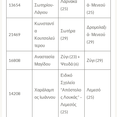
Λάρνακα
13654
Σωτηρίου-
ά- Μενεού
(25)
Λάγιου
(25)
Κωνσταντί
Δρομολαξι
α
Σωτήρα
21469
ά- Μενεού
Κουτσολεύ
(29)
(29)
τερου
Αναστασία
Ζύγι (23) +
16808
Ζύγι (29)
Μαγίδου
Ψευδά (6)
Ειδικό
Σχολείο
Χαράλαμπ
“Απόστολο
Λεμεσό
14208
ος Ιωάννου
ς Λουκάς” –
(25)
Λεμεσός
(25)