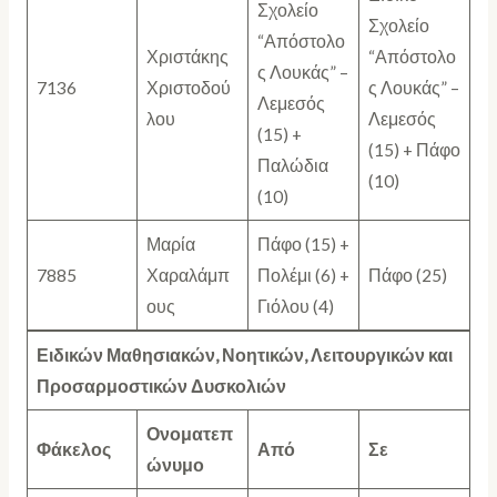
Σχολείο
Σχολείο
“Απόστολο
Χριστάκης
“Απόστολο
ς Λουκάς” –
7136
Χριστοδού
ς Λουκάς” –
Λεμεσός
λου
Λεμεσός
(15) +
(15) + Πάφο
Παλώδια
(10)
(10)
Μαρία
Πάφο (15) +
7885
Χαραλάμπ
Πολέμι (6) +
Πάφο (25)
ους
Γιόλου (4)
Ειδικών Μαθησιακών, Νοητικών, Λειτουργικών και
Προσαρμοστικών Δυσκολιών
Ονοματεπ
Φάκελος
Από
Σε
ώνυμο