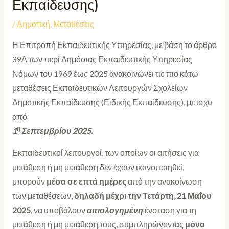
Εκπαίδευσης)
/
Δημοτική
,
Μεταθέσεις
Η Επιτροπή Εκπαιδευτικής Υπηρεσίας, με βάση το άρθρο
39Α των περί Δημόσιας Εκπαιδευτικής Υπηρεσίας
Νόμων του 1969 έως 2025 ανακοινώνει τις πιο κάτω
μεταθέσεις Εκπαιδευτικών Λειτουργών Σχολείων
Δημοτικής Εκπαίδευσης (Ειδικής Εκπαίδευσης), με ισχύ
από
η
1
Σεπτεμβρίου 2025.
Εκπαιδευτικοί λειτουργοί, των οποίων οι αιτήσεις για
μετάθεση ή μη μετάθεση δεν έχουν ικανοποιηθεί,
μπορούν
μέσα σε επτά ημέρες
από την ανακοίνωση
των μεταθέσεων,
δηλαδή μέχρι την Τετάρτη, 21 Μαΐου
2025
, να υποβάλουν
αιτιολογημένη
ένσταση για τη
μετάθεση ή μη μετάθεσή τους, συμπληρώνοντας
μόνο