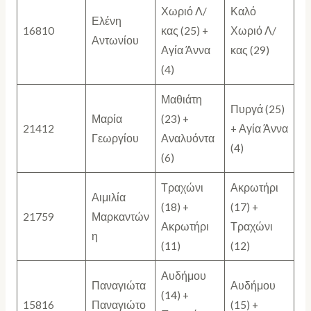
Χωριό Λ/
Καλό
Ελένη
16810
κας (25) +
Χωριό Λ/
Αντωνίου
Αγία Άννα
κας (29)
(4)
Μαθιάτη
Πυργά (25)
Μαρία
(23) +
21412
+ Αγία Άννα
Γεωργίου
Αναλυόντα
(4)
(6)
Τραχώνι
Ακρωτήρι
Αιμιλία
(18) +
(17) +
21759
Μαρκαντών
Ακρωτήρι
Τραχώνι
η
(11)
(12)
Αυδήμου
Παναγιώτα
Αυδήμου
(14) +
15816
Παναγιώτο
(15) +