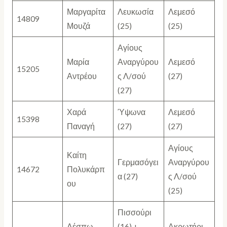
Μαργαρίτα
Λευκωσία
Λεμεσό
14809
Μουζά
(25)
(25)
Αγίους
Μαρία
Αναργύρου
Λεμεσό
15205
Αντρέου
ς Λ/σού
(27)
(27)
Χαρά
Ύψωνα
Λεμεσό
15398
Παναγή
(27)
(27)
Αγίους
Καίτη
Γερμασόγει
Αναργύρου
14672
Πολυκάρπ
α (27)
ς Λ/σού
ου
(25)
Πισσούρι
Δέσπω
(16) +
Ακρωτήρι