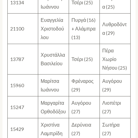
13134
Τσέρι (25)
Ιωάννου
α (25)
Ευαγγελία
Πυργά (16)
Λυθροδόντ
21100
Χριστοδού
+ Αλάμπρα
α (29)
λου
(13)
Πέρα
Χρυστάλλα
13787
Τσέρι (25)
Χωρίο
Βασιλείου
Νήσου (25)
Μαρίτσα
Φρέναρος
Αυγόρου
15960
Ιωάννου
(29)
(29)
Μαργαρίτα
Αυγόρου
Λιοπέτρι
15247
Ορθοδόξου
(27)
(27)
Χριστίνα
Δερύνεια
Σωτήρα
15429
Λαμπρίδη
(27)
(27)