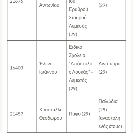
21676
ίου
Αντωνίου
(29)
Ερυθρού
Σταυρού –
Λεμεσός
(29)
Ειδικό
Σχολείο
Έλενα
“Απόστολο
Λινόπετρα
16403
Ιωάννου
ς Λουκάς” –
(29)
Λεμεσός
(29)
Παλώδια
Χρυστάλλα
(29)
21457
Πάφο (29)
Θεοδώρου
(αναστολή
ενός έτους)