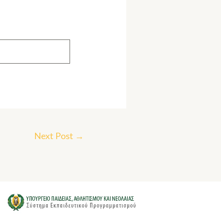
Next Post
→