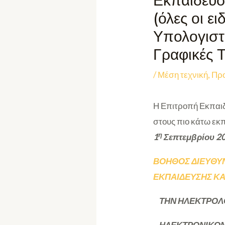
Εκπαίδευσ
(όλες οι ε
Υπολογιστώ
Γραφικές Τ
/
Μέση τεχνική
,
Πρ
Η Επιτροπή Εκπαιδ
στους πιο κάτω εκπ
η
1
Σεπτεμβρίου 20
ΒΟΗΘΟΣ ΔΙΕΥΘΥΝ
ΕΚΠΑΙΔΕΥΣΗΣ ΚΑΙ
ΤΗΝ ΗΛΕΚΤΡΟΛΟ
ΗΛΕΚΤΡΟΝΙΚΩΝ