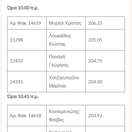
Ώρα 10.00 π.μ.
Αρ. Φακ. 14659
Μιχαήλ Χρίστος
206.25
Λουκαΐδης
11298
205.05
Κώστας
Παναγή
12433
204.75
Γεώργιος
Χατζηευτυχίου
14335
204.00
Μαρίνος
Ώρα 10.45 π.μ.
Κοντεμενιώτης
Αρ. Φακ. 14658
203.92
Φοίβος