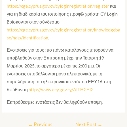
https://cge.cyprus.gov.cy/cyloginregistration/register
και
για τη διαδικασία ταυτοποίησης προφίλ χρήστη CY Login
βρίσκονται στον σύνδεσμο
https://cge.cyprus.gov.cy/cyloginregistration/knowledgeba
se/help/identification
.
Ενστάσεις για τους πιο πάνω καταλόγους μπορούν να
υποβληθούν στην Επιτροπή μέχρι την Τετάρτη 19
Μαρτίου 2025, το αργότερο μέχρι τις 2:00 μ.μ. Οι
ενστάσεις υποβάλλονται μόνο ηλεκτρονικά, με τη
συμπλήρωση του ηλεκτρονικού εντύπου ΕΕΥ16, στη
διεύθυνση
http://www.eey.gov.cy/ΑΙΤΗΣΕΙΣ
.
Εκπρόθεσμες ενστάσεις δεν θα ληφθούν υπόψη.
←
Previous
Next Post
→