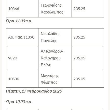
Γεωργιάδης
10366
205.25
Χαράλαμπος
Ώρα 11.30 π.μ.
Νικολαΐδης
Αρ. Φακ. 11390
205.25
Παντελής
Αλεξάνδρου-
9820
Καλογήρου
205.05
Ελένη
Μαννάρης
10536
205.05
Φίλιππος
Πέμπτη, 27 Φεβρουαρίου 2025
Ώρα 10.00 π.μ.