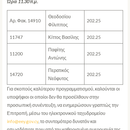
Ώρα 11.30 π.μ.
Θεοδοσίου
Αρ. Φακ. 14910
202.25
Φίλιππος
11747
Κίττος Βασίλης
202.25
Παφίτης
11200
202.25
Αντώνης
Περατικός
14720
202.25
Νεόφυτος
Για σκοπούς καλύτερου προγραμματισμού, καλούνται οι
υποψήφιοι οι οποίοι δεν θα προσέλθουν στην
προσωπική συνέντευξη, να ενημερώσουν γραπτώς την
Επιτροπή, μέσω του ηλεκτρονικού ταχυδρομείου
info@eey.gov.cy
, το συντομότερο δυνατόν και
οπωσδήποτε πριν από την καθορισμένη ημερομηνία της