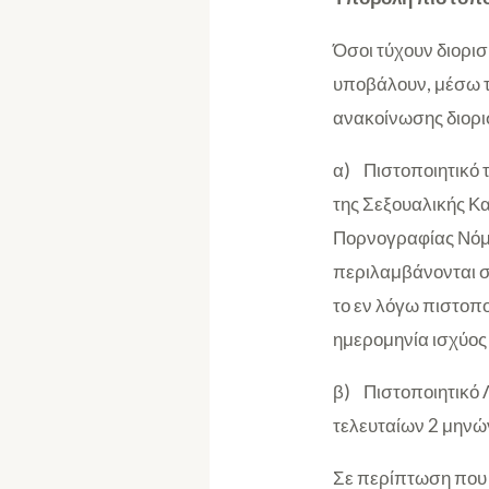
Όσοι τύχουν διορι
υποβάλουν, μέσω τ
ανακοίνωσης διορι
α) Πιστοποιητικό 
της Σεξουαλικής Κ
Πορνογραφίας Νόμο 
περιλαμβάνονται στ
το εν λόγω πιστοπο
ημερομηνία ισχύος 
β) Πιστοποιητικό Λ
τελευταίων 2 μηνών
Σε περίπτωση που τ