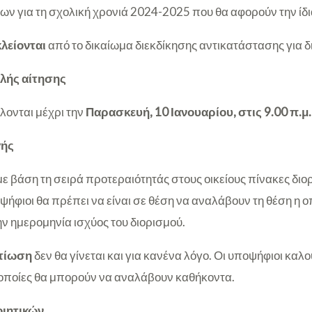
ν για τη σχολική χρονιά 2024-2025 που θα αφορούν την ίδια
λείονται
από το δικαίωμα διεκδίκησης αντικατάστασης για 
λής αίτησης
λονται μέχρι την
Παρασκευή, 10 Ιανουαρίου, στις 9.00 π.μ.
γής
 με βάση τη σειρά προτεραιότητάς στους οικείους πίνακες διο
ψήφιοι θα πρέπει να είναι σε θέση να αναλάβουν τη θέση η ο
ν ημερομηνία ισχύος του διορισμού.
λτίωση
δεν θα γίνεται και για κανένα λόγο. Οι υποψήφιοι καλ
ς οποίες θα μπορούν να αναλάβουν καθήκοντα.
ιητικών