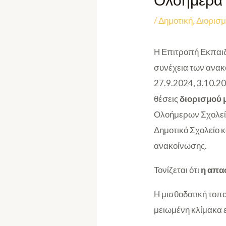
Ολοήμερα Σ
/
Δημοτική
,
Διορισμ
Η Επιτροπή Εκπαιδ
συνέχεια των ανακ
27.9.2024, 3.10.2
θέσεις
διορισμού 
Ολοήμερων Σχολείω
Δημοτικό Σχολείο 
ανακοίνωσης.
Τονίζεται ότι
η απα
Η μισθοδοτική τοπ
μειωμένη κλίμακα ε