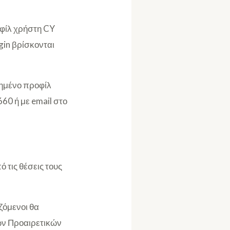
οφίλ χρήστη CY
gin βρίσκονται
ιημένο προφίλ
60 ή με email στο
ό τις θέσεις τους
ζόμενοι θα
ων Προαιρετικών