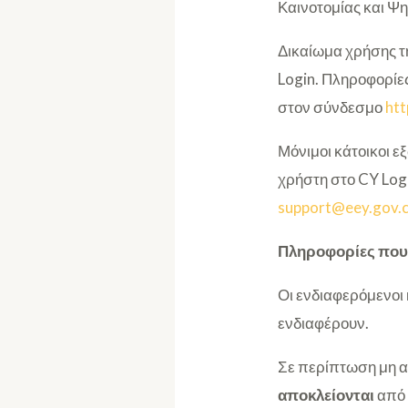
Καινοτομίας και Ψη
Δικαίωμα χρήσης τ
Login. Πληροφορίες
στον σύνδεσμο
htt
Μόνιμοι κάτοικοι 
χρήστη στο CY Log
support@eey.gov.
Πληροφορίες που
Οι ενδιαφερόμενοι 
ενδιαφέρουν.
Σε περίπτωση μη απ
αποκλείονται
από 