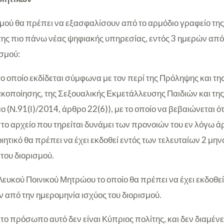
σμού θα πρέπει να εξασφαλίσουν από το αρμόδιο γραφείο της
ης πιο πάνω νέας ψηφιακής υπηρεσίας, εντός 3 ημερών από
σμού:
το οποίο εκδίδεται σύμφωνα με τον περί της Πρόληψης και 
ακοποίησης, της Σεξουαλικής Εκμετάλλευσης Παιδιών και της
(Ν.91(Ι)/2014, άρθρο 22(6)), με το οποίο να βεβαιώνεται ότ
ο αρχείο που τηρείται δυνάμει των προνοιών του εν λόγω άρ
ιητικό θα πρέπει να έχει εκδοθεί εντός των τελευταίων 2 μη
του διορισμού.
ευκού Ποινικού Μητρώου το οποίο θα πρέπει να έχει εκδοθεί
 από την ημερομηνία ισχύος του διορισμού.
ο πρόσωπο αυτό δεν είναι Κύπριος πολίτης, και δεν διαμένει