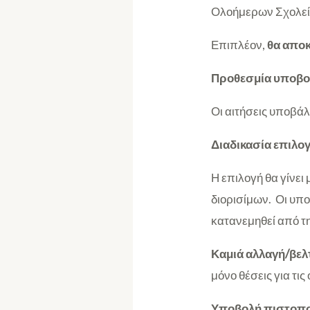
Ολοήμερων Σχολείω
Επιπλέον,
θα αποκ
Προθεσμία υποβο
Οι αιτήσεις υποβάλ
Διαδικασία επιλο
Η επιλογή θα γίνει
διορισίμων. Οι υπο
κατανεμηθεί από τη
Καμιά αλλαγή/βε
μόνο θέσεις για τι
Υποβολή πιστοπο