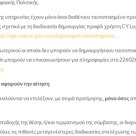
φιακής Πολιτικής.
ης υπηρεσίας έχουν μόνο όσοι διαθέτουν ταυτοποιημένο πρ
 σχετικά με τη διαδικασία δημιουργίας προφίλ χρήστη CY Lo
ps://cge.cyprus.gov.cy/cyloginregistration/register
.
εξωτερικού οι οποίοι δεν μπορούν να δημιουργήσουν ταυτοπο
in μπορούν να επικοινωνήσουν για πληροφορίες στο 226026
cy
.
 αφορούν την αίτηση
καλούνται να επιλέξουν, με σειρά προτίμησης,
μόνο
όσες
απ
οδοχής της θέσης ή/και τερματισμού της σύμβασης, οι διορι
όλες τις πιθανές μεταγενέστερες διαδικασίες στελέχωσης τ