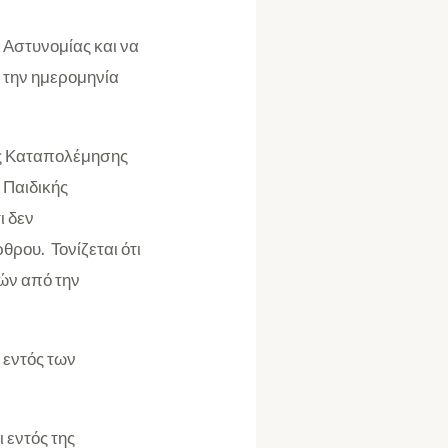
 Αστυνομίας και να
 την ημερομηνία
της Καταπολέμησης
 Παιδικής
ι δεν
θρου. Τονίζεται ότι
νών από την
 εντός των
 εντός της