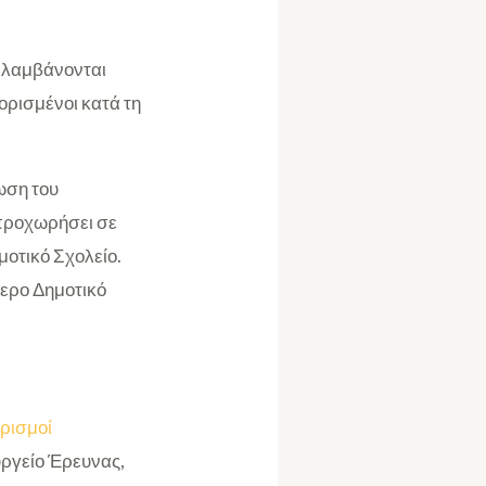
ιλαμβάνονται
ιορισμένοι κατά τη
ωση του
 προχωρήσει σε
μοτικό Σχολείο.
μερο Δημοτικό
ορισμοί
υργείο Έρευνας,