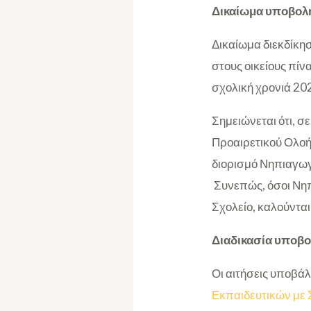
Δικαίωμα υποβολ
Δικαίωμα διεκδίκη
στους οικείους πίνα
σχολική χρονιά 20
Σημειώνεται ότι, 
Προαιρετικού Ολοή
διορισμό Νηπιαγωγ
Συνεπώς, όσοι Νηπ
Σχολείο, καλούντα
Διαδικασία υποβο
Οι αιτήσεις υποβά
Εκπαιδευτικών με