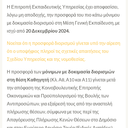
Η Επιτροπή Εκπαιδευτικής Υπηρεσίας έχει αποφασίσει,
λόγω μη αποδοχής, την προσφορά του πιο κάτω μόνιμου
με δοκιμασία διορισμού στη Μέση Γενική Εκπαίδευση, με
ισχύ από
20 Δεκεμβρίου 2024.
Νοείται ότι η προσφορά διορισμού γίνεται υπό την αίρεση
ότι ο υποψήφιος πληροί τις σχετικές απαιτήσεις του
Σχεδίου Υπηρεσίας και της νομοθεσίας.
Η προσφορά των
μόνιμων με δοκιμασία διορισμών
στη θέση Καθηγητή
(Κλ. Α8, Α10 και Α11) γίνεται μετά
την απόφαση της Κοινοβουλευτικής Επιτροπής
Οικονομικών και Προϋπολογισμού της Βουλής των
Αντιπροσώπων, για εξαίρεσή τους από την αναστολή
πλήρωσης θέσεων, σύμφωνα με τους περί της
Απαγόρευσης Πλήρωσης Κενών Θέσεων στο Δημόσιο
και στον Ευρύτερο Δημόσιο Τομέα (Ειδικές Διατάξεις)