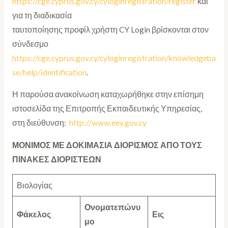
https://cge.cyprus.gov.cy/cyloginregistration/register
και
για τη διαδικασία
ταυτοποίησης προφίλ χρήστη CY Login βρίσκονται στον
σύνδεσμο
https://cge.cyprus.gov.cy/cyloginregistration/knowledgeba
se/help/identification
.
Η παρούσα ανακοίνωση καταχωρήθηκε στην επίσημη
ιστοσελίδα της Επιτροπής Εκπαιδευτικής Υπηρεσίας,
στη διεύθυνση:
http://www.eey.gov.cy
ΜΟΝΙΜΟΣ ΜΕ ΔΟΚΙΜΑΣΙΑ ΔΙΟΡΙΣΜΟΣ ΑΠΟ ΤΟΥΣ
ΠΙΝΑΚΕΣ ΔΙΟΡΙΣΤΕΩΝ
Βιολογίας
Ονοματεπώνυ
Φάκελος
Εις
μο