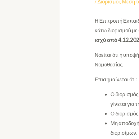
/
Διορισμοί
,
Μέση τ
Η Επιτροπή Εκπαιδ
κάτω διορισμού με
ισχύ από 4.12.202
Νοείται ότι η υποψ
Νομοθεσίας
Επισημαίνεται ότι:
Ο διορισμός
γίνεται για
Ο διορισμός
Μη αποδοχή 
διορισίμων.