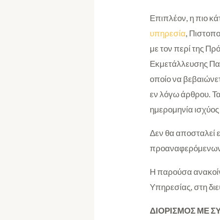
Επιπλέον, η πιο κά
υπηρεσία
, Πιστοπ
με τον περί της Π
Εκμετάλλευσης Παιδ
οποίο να βεβαιώνετ
εν λόγω άρθρου. Τα
ημερομηνία ισχύος 
Δεν θα αποσταλεί
προαναφερόμενων 
Η παρούσα ανακοίν
Υπηρεσίας, στη δι
ΔΙΟΡΙΣΜΟΣ ΜΕ Σ