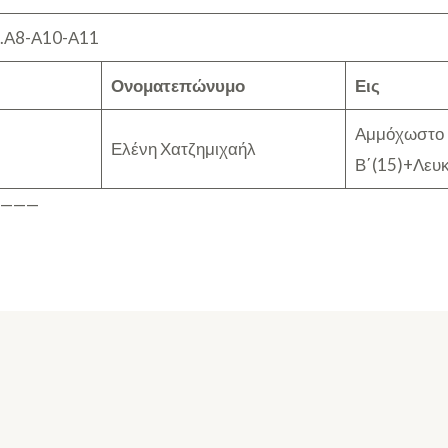
λ.Α8-Α10-Α11
Ονοματεπώνυμο
Εις
Αμμόχωστο
Ελένη Χατζημιχαήλ
Β΄(15)+Λευ
————