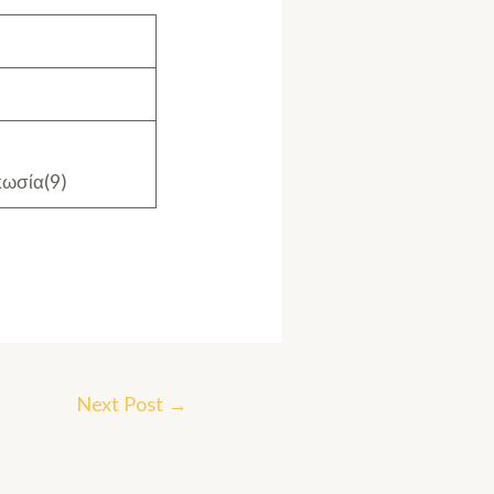
κωσία(9)
Next Post
→