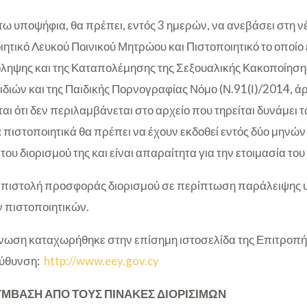
τω υποψήφια, θα πρέπει, εντός 3 ημερών, να ανεβάσει στη 
οιητικό Λευκού Ποινικού Μητρώου και Πιστοποιητικό το οποί
ρόληψης και της Καταπολέμησης της Σεξουαλικής Κακοποίησης
ιών και της Παιδικής Πορνογραφίας Νόμο (Ν.91(Ι)/2014, άρθ
αι ότι δεν περιλαμβάνεται στο αρχείο που τηρείται δυνάμει
 πιστοποιητικά θα πρέπει να έχουν εκδοθεί εντός δύο μηνών
του διορισμού της και είναι απαραίτητα για την ετοιμασία το
 επιστολή προσφοράς διορισμού σε περίπτωση παράλειψης
πιστοποιητικών.
ωση καταχωρήθηκε στην επίσημη ιστοσελίδα της Επιτροπή
εύθυνση:
http://www.eey.gov.cy
ΥΜΒΑΣΗ ΑΠΟ ΤΟΥΣ ΠΙΝΑΚΕΣ ΔΙΟΡΙΣΙΜΩΝ