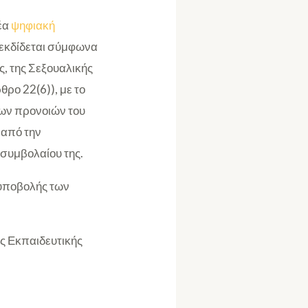
νέα
ψηφιακή
ο εκδίδεται σύμφωνα
, της Σεξουαλικής
ρο 22(6)), με το
 των προνοιών του
 από την
υ συμβολαίου της.
 υποβολής των
ς Εκπαιδευτικής