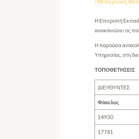
/
Μέση γενική
,
Μετ
Η Επιτροπή Εκπαιδ
ανακοινώνει τις πι
Η παρούσα ανακοίν
Υπηρεσίας, στη δι
ΤΟΠΟΘΕΤΗΣΕΙΣ
ΔΙΕΥΘΥΝΤΕΣ
Φάκελος
14930
17781