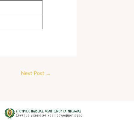
Next Post
→