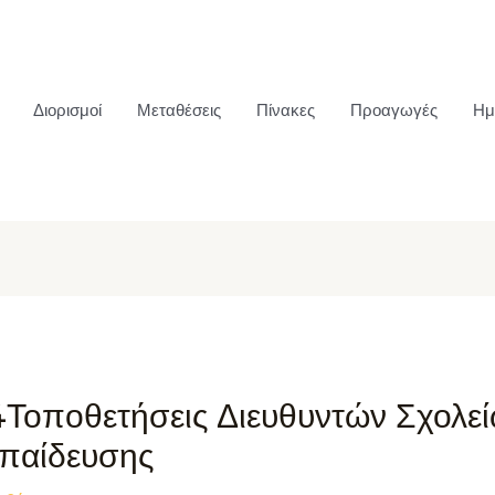
Διορισμοί
Μεταθέσεις
Πίνακες
Προαγωγές
Ημ
4Τοποθετήσεις Διευθυντών Σχολε
κπαίδευσης