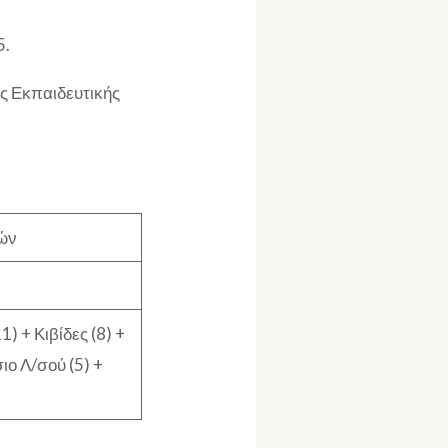
5.
ς Εκπαιδευτικής
ιών
) + Κιβίδες (8) +
ιο Λ/σού (5) +