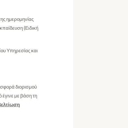
της ημερομηνίας
κπαίδευση (Ειδική
δίου Υπηρεσίας και
ροσφορά διορισμού
 έγινε με βάση τη
βελτίωση