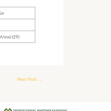
ιών
Λ/σού (29)
Next Post
→