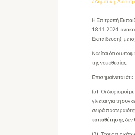
/
Δημοτική
,
Διορισμ
Η Επιτροπή Εκπαιδ
18.11.2024, ανακο
Εκπαίδευση)
,
με ι
Νοείται ότι οι υπο
της νομοθεσίας.
Επισημαίνεται ότι:
(α) Οι διορισμοί μ
γίνεται για τη συγ
σειρά προτεραιότητ
τοποθέτησης
δεν 
(β) Στους πιο κάτ