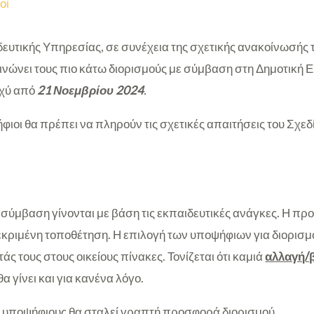
οί
ευτικής Υπηρεσίας, σε συνέχεια της σχετικής ανακοίνωσής 
ινώνει τους πιο κάτω διορισμούς με σύμβαση στη Δημοτική Ε
σχύ από
21 Νοεμβρίου 2024
.
ψήφιοι θα πρέπει να πληρούν τις σχετικές απαιτήσεις του Σχε
ε σύμβαση γίνονται με βάση τις εκπαιδευτικές ανάγκες. Η π
κεκριμένη τοποθέτηση. Η επιλογή των υποψήφιων για διορισμό
άς τους στους οικείους πίνακες. Τονίζεται ότι καμιά
αλλαγή/
θα γίνει και για κανένα λόγο.
ω υποψήφιους θα σταλεί γραπτή προσφορά διορισμού.