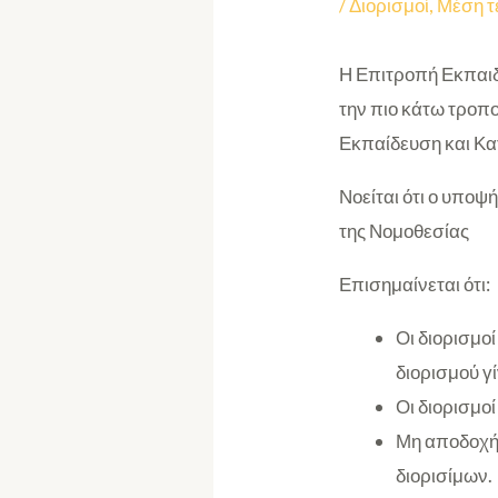
/
Διορισμοί
,
Μέση τ
Η Επιτροπή Εκπαιδ
την πιο κάτω τροπ
Εκπαίδευση και Κ
Νοείται ότι ο υποψ
της Νομοθεσίας
Επισημαίνεται ότι:
Οι διορισμο
διορισμού γ
Οι διορισμο
Μη αποδοχή 
διορισίμων.