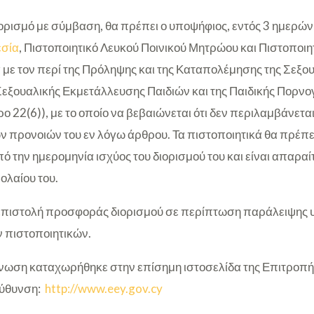
ιορισμό με σύμβαση, θα πρέπει ο υποψήφιος, εντός 3 ημερών
εσία
, Πιστοποιητικό Λευκού Ποινικού Μητρώου και Πιστοποιητ
 με τον περί της Πρόληψης και της Καταπολέμησης της Σεξο
Σεξουαλικής Εκμετάλλευσης Παιδιών και της Παιδικής Πορν
ρο 22(6)), με το οποίο να βεβαιώνεται ότι δεν περιλαμβάνετα
ων προνοιών του εν λόγω άρθρου. Τα πιστοποιητικά θα πρέπε
ό την ημερομηνία ισχύος του διορισμού του και είναι απαραίτ
βολαίου του.
 επιστολή προσφοράς διορισμού σε περίπτωση παράλειψης
πιστοποιητικών.
ωση καταχωρήθηκε στην επίσημη ιστοσελίδα της Επιτροπή
εύθυνση:
http://www.eey.gov.cy