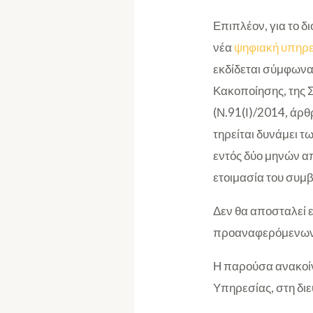
Επιπλέον, για το δ
νέα
ψηφιακή υπηρ
εκδίδεται σύμφωνα
Κακοποίησης, της 
(Ν.91(Ι)/2014, άρθ
τηρείται δυνάμει τ
εντός δύο μηνών απ
ετοιμασία του συμ
Δεν θα αποσταλεί
προαναφερόμενων 
Η παρούσα ανακοίν
Υπηρεσίας, στη δι