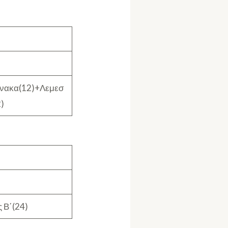
νακα(12)+Λεμεσ
)
 Β΄(24)