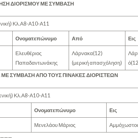
ΗΣΗ ΔΙΟΡΙΣΜΟΥ ΜΕ ΣΥΜΒΑΣΗ
ενική) Κλ.Α8-Α10-Α11
Ονοματεπώνυμο
Από
Εις
Ελευθέριος
Λάρνακα(12)
Λάρ
Παπαδαντωνάκης
(μερική απασχόληση)
ό(12
 ΜΕ ΣΥΜΒΑΣΗ ΑΠΟ ΤΟΥΣ ΠΙΝΑΚΕΣ ΔΙΟΡΙΣΤΕΩΝ
ενική) Κλ.Α8-Α10-Α11
Ονοματεπώνυμο
Εις
Μενελάου Μάριος
Αμμόχωστος
————