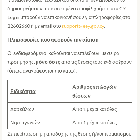
δημιουργήσουν ταυτοποιημένο προφίλ χρήστη στο CY
Login μπορούν να επικοινωνήσουν για πληροφορίες στο
22602660 ή με email στο
support@eey.gov.cy
.
Πληροφορίες που αφορούν την αίτηση
Οι ενδιαφερόμενοι καλούνται να επιλέξουν, με σειρά
προτίμησης,
μόνο
όσες
από τις θέσεις τους ενδιαφέρουν
(όπως αναγράφονται πιο κάτω).
Αριθμός επιλογών
Ειδικότητα
θέσεων
Δασκάλων
Από 1 μέχρι και όλες
Νηπιαγωγών
Από 1 μέχρι και όλες
Σε περίπτωση μη αποδοχής της θέσης ή/και τερματισμού