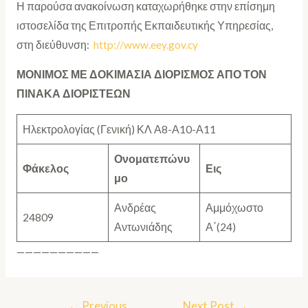
Η παρούσα ανακοίνωση καταχωρήθηκε στην επίσημη
ιστοσελίδα της Επιτροπής Εκπαιδευτικής Υπηρεσίας,
στη διεύθυνση:
http://www.eey.gov.cy
ΜΟΝΙΜΟΣ ΜΕ ΔΟΚΙΜΑΣΙΑ ΔΙΟΡΙΣΜΟΣ ΑΠΟ ΤΟΝ
ΠΙΝΑΚΑ ΔΙΟΡΙΣΤΕΩΝ
Ηλεκτρολογίας (Γενική) ΚΛ Α8-Α10-Α11
Ονοματεπώνυ
Φάκελος
Εις
μο
Ανδρέας
Αμμόχωστο
24809
Αντωνιάδης
Α΄(24)
——————————
←
Previous
Next Post
→