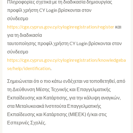
Πληροφορίες σχετικά με τη διαδικασία δημιουργίας
προφίλ χρήστη CY Login βρίσκονται στον
σύνδεσμο
https://cge.cyprus.gov.cy/cyloginregistration/register
και
για τη διαδικασία
ταυτοποίησης προφίλ χρήστη CY Login βρίσκονται στον
σύνδεσμο
https://cge.cyprus.gov.cy/cyloginregistration/knowledgeba
se/help/identification
.
Σημειώνεται ότι ο πιο κάτω ενδέχεται να τοποθετηθεί, από
τη Διεύθυνση Μέσης Τεχνικής και Επαγγελματικής
Εκπαίδευσης και Κατάρτισης, για την κάλυψη αναγκών,
στα Μεταλυκειακά Ινστιτούτα Επαγγελματικής
Εκπαίδευσης και Κατάρτισης (ΜΙΕΕΚ) ή/και στις
Εσπερινές Σχολές.