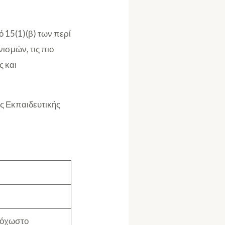
 15(1)(β) των περί
ισμών, τις πιο
ς και
ς Εκπαιδευτικής
όχωστο