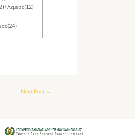
12)+Λεμεσό(12)
εσό(24)
Next Post
→