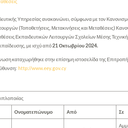
αθέσεις
ευτικής Υπηρεσίας ανακοινώνει, σύμφωνα με τον Κανονισμό
τουργών (Τοποθετήσεις, Μετακινήσεις και Μεταθέσεις) Κανον
αθέσεις Εκπαιδευτικών Λειτουργών Σχολείων Μέσης Τεχνική
παίδευσης, με ισχύ από
21 Οκτωβρίου 2024.
ωση καταχωρήθηκε στην επίσημη ιστοσελίδα της Επιτροπή
εύθυνση:
http://www.eey.gov.cy
ιπλοποιίας
Ονοματεπώνυμο
Από
Σε
Αμμ