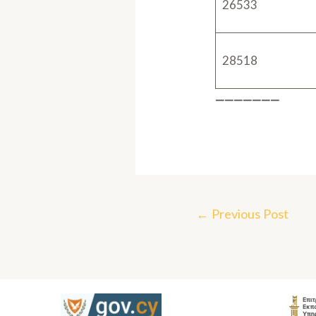
26533
28518
———————
←
Previous Post