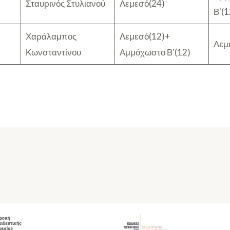
Σταυρινός Στυλιανού
Λεμεσό(24)
Β'(
Χαράλαμπος
Λεμεσό(12)+
Λεμ
Κωνσταντίνου
Αμμόχωστο Β'(12)