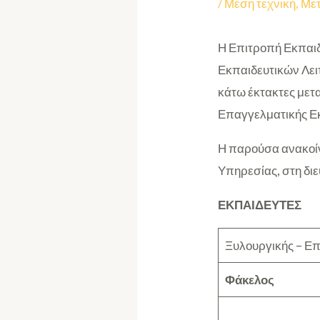
/
Μέση τεχνική
,
Μετ
Η Επιτροπή Εκπαιδ
Εκπαιδευτικών Λει
κάτω έκτακτες μετ
Επαγγελματικής Εκ
Η παρούσα ανακοίν
Υπηρεσίας, στη δι
ΕΚΠΑΙΔΕΥΤΕΣ
Ξυλουργικής – Επ
Φάκελος