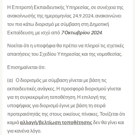
Η Επιτροπή Εκπαιδευτικής Υπηρεσίας, σε συνέχεια της
ανακοίνωσής της ημερομηνίας 24.9.2024, ανακοινώνει
τον πιο κάτω διορισμό με σύμβαση στη Δημοτική
Εκπαίδευση
,
με ισχύ από
7 Οκτωβρίου 2024
.
Νοείται ότι η υποψήφια θα πρέπει να πληροί τις σχετικές
απαιτήσεις του Σχεδίου Υπηρεσίας και της νομοθεσίας.
Επισημαίνεται ότι:
(α) Ο διορισμός με σύμβαση γίνεται με βάση τις
εκπαιδευτικές ανάγκες. Η προσφορά διορισμού γίνεται
για τη συγκεκριμένη τοποθέτηση. Η επιλογή της
υποψήφιας για διορισμό έγινε με βάση τη σειρά
προτεραιότητάς της στους οικείους πίνακες. Τονίζεται ότι
καμιά
αλλαγή/βελτίωση
τοποθέτησης
δεν θα γίνει και
για κανένα λόγο.