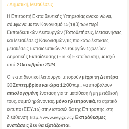
/
Δημοτική
,
Μεταθέσεις
Η Επιτροπή Εκπαιδευτικής Υπηρεσίας ανακοινώνει,
σύμφωνα με τον Κανονισμό 15(1)(β) των περί
Εκπαιδευτικών Λειτουργών (Τοποθετήσεις, Μετακινήσεις
και Μεταθέσεις) Κανονισμών, τις πιο κάτω έκτακτες
μεταθέσεις Εκπαιδευτικών Λειτουργών Σχολείων
Δημοτικής Εκπαίδευσης (Ειδική Εκπαίδευση), με ισχύ
από
2 Οκτωβρίου 2024
.
Οι εκπαιδευτικοί λειτουργοί μπορούν
μέχρι τη Δευτέρα
30 Σεπτεμβρίου και ώρα 11:00 π.μ.,
να υποβάλουν
αιτιολογημένη
ένσταση για τη μετάθεση ή μη μετάθεσή
τους, συμπληρώνοντας,
μόνο ηλεκτρονικά,
το σχετικό
έντυπο (ΕΕΥ.16) στην ιστοσελίδα της Επιτροπής, στη
διεύθυνση http://www.eey.gov.cy.
Εκπρόθεσμες
ενστάσεις δεν θα εξετάζονται.