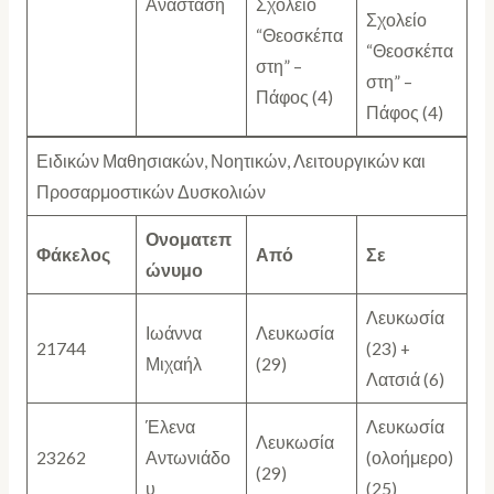
Αναστάση
Σχολείο
Σχολείο
“Θεοσκέπα
“Θεοσκέπα
στη” –
στη” –
Πάφος (4)
Πάφος (4)
Ειδικών Μαθησιακών, Νοητικών, Λειτουργικών και
Προσαρμοστικών Δυσκολιών
Ονοματεπ
Φάκελος
Από
Σε
ώνυμο
Λευκωσία
Ιωάννα
Λευκωσία
21744
(23) +
Μιχαήλ
(29)
Λατσιά (6)
Έλενα
Λευκωσία
Λευκωσία
23262
Αντωνιάδο
(ολοήμερο)
(29)
υ
(25)