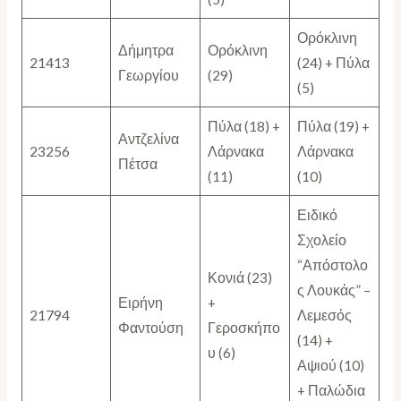
Ορόκλινη
Δήμητρα
Ορόκλινη
21413
(24) + Πύλα
Γεωργίου
(29)
(5)
Πύλα (18) +
Πύλα (19) +
Αντζελίνα
23256
Λάρνακα
Λάρνακα
Πέτσα
(11)
(10)
Ειδικό
Σχολείο
“Απόστολο
Κονιά (23)
ς Λουκάς” –
Ειρήνη
+
21794
Λεμεσός
Φαντούση
Γεροσκήπο
(14) +
υ (6)
Αψιού (10)
+ Παλώδια