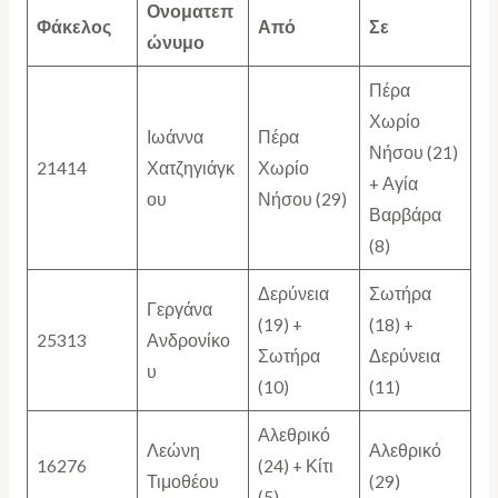
Ονοματεπ
Φάκελος
Από
Σε
ώνυμο
Πέρα
Χωρίο
Ιωάννα
Πέρα
Νήσου (21)
21414
Χατζηγιάγκ
Χωρίο
+ Αγία
ου
Νήσου (29)
Βαρβάρα
(8)
Δερύνεια
Σωτήρα
Γεργάνα
(19) +
(18) +
25313
Ανδρονίκο
Σωτήρα
Δερύνεια
υ
(10)
(11)
Αλεθρικό
Λεώνη
Αλεθρικό
16276
(24) + Κίτι
Τιμοθέου
(29)
(5)