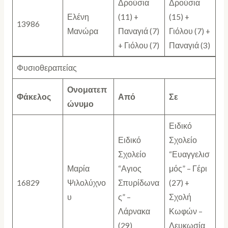
Δρούσια
Δρούσια
Ελένη
(11) +
(15) +
13986
Μανώρα
Παναγιά (7)
Γιόλου (7) +
+ Γιόλου (7)
Παναγιά (3)
Φυσιοθεραπείας
Ονοματεπ
Φάκελος
Από
Σε
ώνυμο
Ειδικό
Ειδικό
Σχολείο
Σχολείο
“Ευαγγελισ
Μαρία
“Αγιος
μός” – Γέρι
16829
Ψιλολύχνο
Σπυρίδωνα
(27) +
υ
ς” –
Σχολή
Λάρνακα
Κωφών –
(29)
Λευκωσία