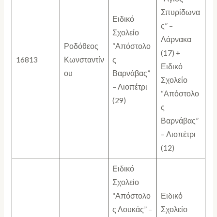
Σπυρίδωνα
Ειδικό
ς” –
Σχολείο
Λάρνακα
Ροδόθεος
“Απόστολο
(17) +
16813
Κωνσταντίν
ς
Ειδικό
ου
Βαρνάβας”
Σχολείο
– Λιοπέτρι
“Απόστολο
(29)
ς
Βαρνάβας”
– Λιοπέτρι
(12)
Ειδικό
Σχολείο
“Απόστολο
Ειδικό
ς Λουκάς” –
Σχολείο