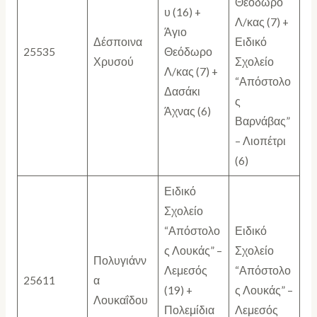
Θεόδωρο
υ (16) +
Λ/κας (7) +
Άγιο
Δέσποινα
Ειδικό
25535
Θεόδωρο
Χρυσού
Σχολείο
Λ/κας (7) +
“Απόστολο
Δασάκι
ς
Άχνας (6)
Βαρνάβας”
– Λιοπέτρι
(6)
Ειδικό
Σχολείο
“Απόστολο
Ειδικό
ς Λουκάς” –
Σχολείο
Πολυγιάνν
Λεμεσός
“Απόστολο
25611
α
(19) +
ς Λουκάς” –
Λουκαΐδου
Πολεμίδια
Λεμεσός