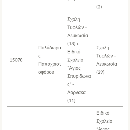
(2)
Σχολή
Τυφλών –
Λευκωσία
(18) +
Πολύδωρο
Σχολή
Ειδικό
ς
Τυφλών –
15078
Σχολείο
Παπαχριστ
Λευκωσία
“Αγιος
οφόρου
(29)
Σπυρίδωνα
ς” –
Λάρνακα
(11)
Ειδικό
Σχολείο
“Αγιος