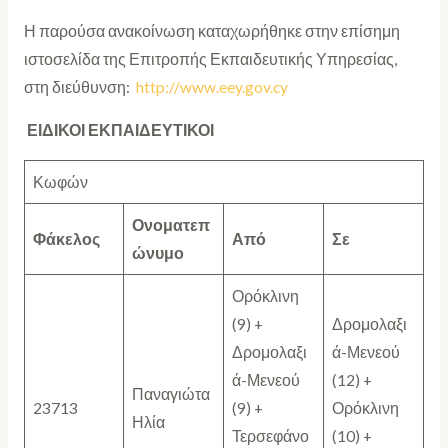
Η παρούσα ανακοίνωση καταχωρήθηκε στην επίσημη
ιστοσελίδα της Επιτροπής Εκπαιδευτικής Υπηρεσίας,
στη διεύθυνση:
http://www.eey.gov.cy
ΕΙΔΙΚΟΙ ΕΚΠΑΙΔΕΥΤΙΚΟΙ
Κωφών
Ονοματεπ
Φάκελος
Από
Σε
ώνυμο
Ορόκλινη
(9) +
Δρομολαξι
Δρομολαξι
ά-Μενεού
ά-Μενεού
(12) +
Παναγιώτα
23713
(9) +
Ορόκλινη
Ηλία
Τερσεφάνο
(10) +